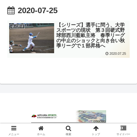
2020-07-25
【シリーズ】選手に問う、大学
硬式野球
スポーツの現状 第３回硬式野
球部西川藍畝主将 春季リーグ
の中止のショックと向き合い秋
季リーグで１部昇格へ
2020.07.25
© 2020 青山スポーツ.
メニュー
ホーム
検索
トップ
サイドバー