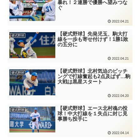
暴れ！２連勝で優勝へ望みつな
ぐ
2022.04.21
【硬式野球】先発児玉、駒大打
硬式野球
線を一歩も寄せ付けず！1勝1敗
の五分に
2022.04.21
【硬式野球】北村気迫のピッチ
硬式野球
ングで打線奮起も2点及ばず…駒
大戦は黒星スタート
2022.04.20
【硬式野球】エース北村魂の投
硬式野球
球！中大打線を１失点に封じ見
事勝ち投手に
2022.04.14