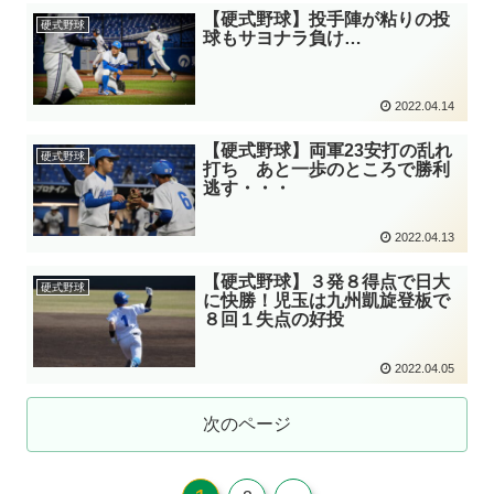
【硬式野球】投手陣が粘りの投
硬式野球
球もサヨナラ負け…
2022.04.14
【硬式野球】両軍23安打の乱れ
硬式野球
打ち あと一歩のところで勝利
逃す・・・
2022.04.13
【硬式野球】３発８得点で日大
硬式野球
に快勝！児玉は九州凱旋登板で
８回１失点の好投
2022.04.05
次のページ