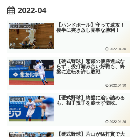
2022-04
【ハンドボール】守って速攻！
ハンドボール
後半に突き放し見事な勝利！
2022.04.30
【硬式野球】悲願の優勝達成な
硬式野球
らず…投打噛み合い好戦も、終
盤に逆転を許し敗戦
2022.04.30
【硬式野球】終盤に追い詰める
硬式野球
も、相手投手を崩せず惜敗。
2022.04.26
【硬式野球】片山が猛打賞で大
硬式野球