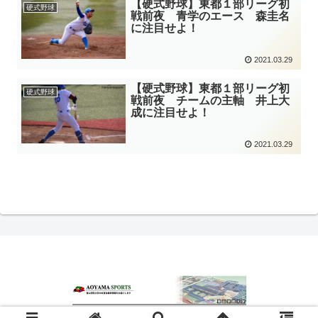
【硬式野球】東都１部リーグ初
硬式野球
戦前夜 青学のエース 森圭名
に注目せよ！
2021.03.29
【硬式野球】東都１部リーグ初
硬式野球
戦前夜 チームの主軸 井上大
成に注目せよ！
2021.03.29