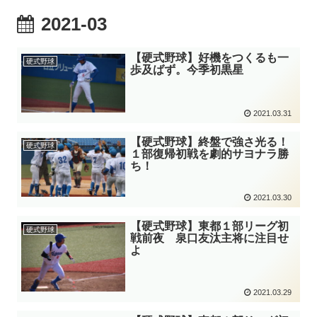
2021-03
【硬式野球】好機をつくるも一
硬式野球
歩及ばず。今季初黒星
2021.03.31
【硬式野球】終盤で強さ光る！
硬式野球
１部復帰初戦を劇的サヨナラ勝
ち！
2021.03.30
【硬式野球】東都１部リーグ初
硬式野球
戦前夜 泉口友汰主将に注目せ
よ
2021.03.29