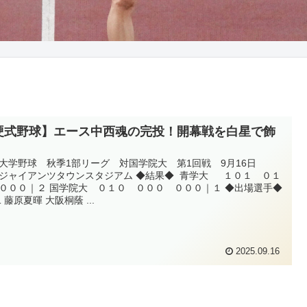
硬式野球】エース中西魂の完投！開幕戦を白星で飾
大学野球 秋季1部リーグ 対国学院大 第1回戦 9月16日
ジャイアンツタウンスタジアム ◆結果◆ 青学大 １０１ ０１
０００｜２ 国学院大 ０１０ ０００ ０００｜１ ◆出場選手◆
二 藤原夏暉 大阪桐蔭 ...
2025.09.16