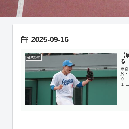
2025-09-16
【
硬式野球
る
東都
於・
０ 
１ 