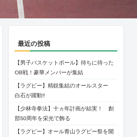
最近の投稿
【男子バスケットボール】待ちに待った
OB戦！豪華メンバーが集結
【ラグビー】精鋭集結のオールスター
白石が躍動‼
【少林寺拳法】十ヵ年計画が結実！ 創
部50周年を栄光で飾る
【ラグビー】オール⻘⼭ラグビー祭を開