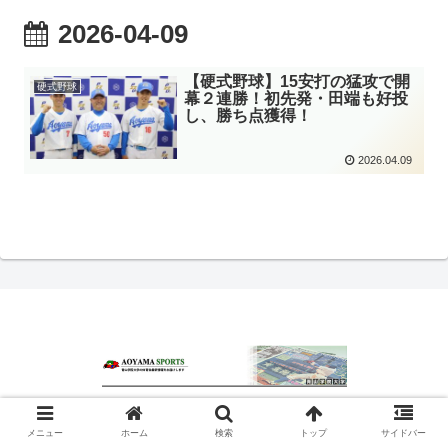
2026-04-09
【硬式野球】15安打の猛攻で開
硬式野球
幕２連勝！初先発・田端も好投
し、勝ち点獲得！
2026.04.09
© 2020 青山スポーツ.
メニュー
ホーム
検索
トップ
サイドバー