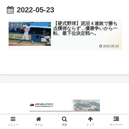
2022-05-23
【硬式野球】泥沼４連敗で勝ち
硬式野球
点獲得ならず…優勝争いから一
転、最下位決定戦へ。
2022.05.23
© 2020 青山スポーツ.
メニュー
ホーム
検索
トップ
サイドバー