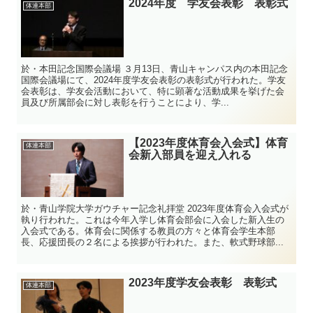
2024年度 学友会表彰 表彰式
体連本部
於・本田記念国際会議場 ３月13日、青山キャンパス内の本田記念
国際会議場にて、2024年度学友会表彰の表彰式が行われた。学友
会表彰は、学友会活動において、特に顕著な活動成果を挙げた会
員及び所属部会に対し表彰を行うことにより、学...
【2023年度体育会入会式】体育
体連本部
会新入部員を迎え入れる
於・青山学院大学ガウチャー記念礼拝堂 2023年度体育会入会式が
執り行われた。これは今年入学し体育会部会に入会した新入生の
入会式である。体育会に関係する教員の方々と体育会学生本部
長、応援団長の２名による挨拶が行われた。また、軟式野球部...
2023年度学友会表彰 表彰式
体連本部