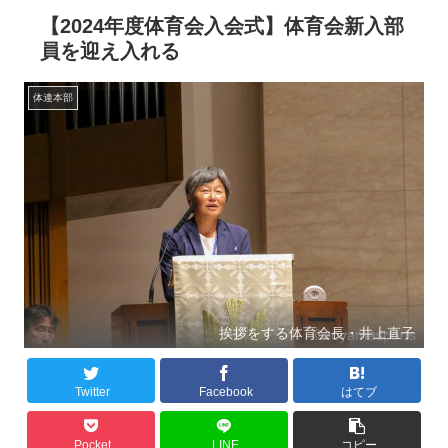
【2024年度体育会入会式】体育会新入部
員を迎え入れる
体連本部
挨拶をする体育会長・井上直子
Twitter
Facebook
はてブ
Pocket
LINE
コピー