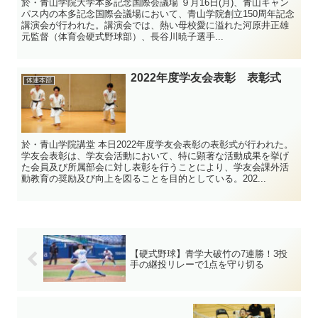
於・青山学院大学本多記念国際会議場 ９月16日(月)、青山キャン
パス内の本多記念国際会議場において、青山学院創立150周年記念
講演会が行われた。講演会では、熱い母校愛に溢れた河原井正雄
元監督（体育会硬式野球部）、長谷川暁子選手...
2022年度学友会表彰 表彰式
体連本部
於・青山学院講堂 本日2022年度学友会表彰の表彰式が行われた。
学友会表彰は、学友会活動において、特に顕著な活動成果を挙げ
た会員及び所属部会に対し表彰を行うことにより、学友会課外活
動教育の奨励及び向上を図ることを目的としている。202...
【硬式野球】青学大破竹の7連勝！3投
手の継投リレーで1点を守り切る