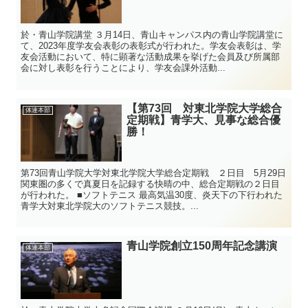
於・青山学院講堂 ３月14日、青山キャンパス内の青山学院講堂に
て、2023年度学友会表彰の表彰式が行われた。学友会表彰は、学
友会活動において、特に顕著な活動成果を挙げた会員及び所属部
会に対し表彰を行うことにより、学友会課外活動...
【第73回 対東北学院大学総合
体連本部
定期戦】青学大、見事な総合優
勝！
第73回青山学院大学対東北学院大学総合定期戦 ２日目 5月29日
関東圏の多くで真夏日を記録する快晴の中、総合定期戦の２日目
が行われた。 ■ソフトテニス 最高気温30度、炎天下の下行われた
青学大対東北学院大のソフトテニス競技。...
青山学院創立150周年記念講演
体連本部