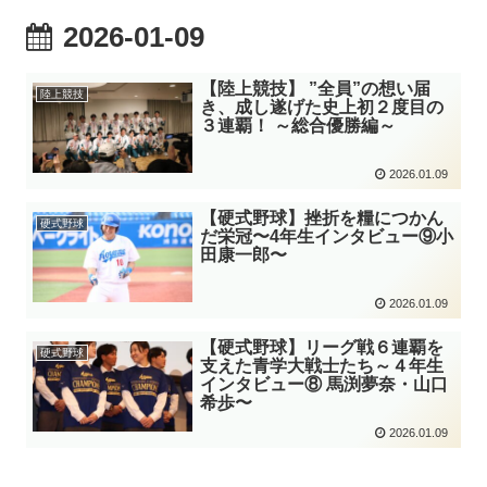
2026-01-09
【陸上競技】 ”全員”の想い届
陸上競技
き、成し遂げた史上初２度目の
３連覇！ ～総合優勝編～
2026.01.09
【硬式野球】挫折を糧につかん
硬式野球
だ栄冠〜4年生インタビュー⑨小
田康一郎〜
2026.01.09
【硬式野球】リーグ戦６連覇を
硬式野球
支えた青学大戦士たち～４年生
インタビュー⑧ 馬渕夢奈・山口
希歩〜
2026.01.09