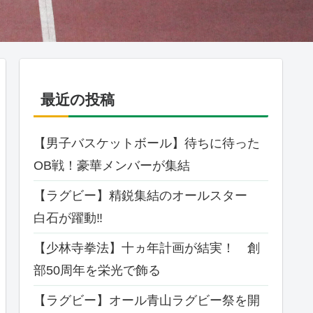
最近の投稿
【男子バスケットボール】待ちに待った
OB戦！豪華メンバーが集結
【ラグビー】精鋭集結のオールスター
白石が躍動‼
【少林寺拳法】十ヵ年計画が結実！ 創
部50周年を栄光で飾る
【ラグビー】オール⻘⼭ラグビー祭を開