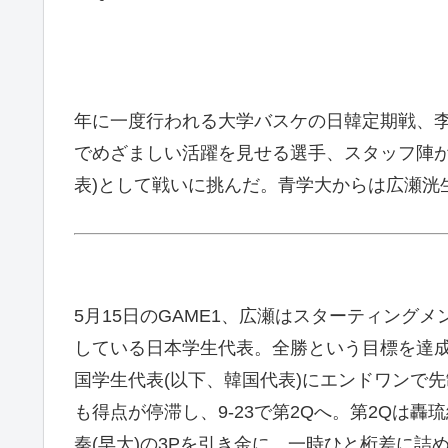
年に一度行われる大学バスケの日韓定期戦、李
でめざましい活躍を見せる選手、スタッフ陣が
表)として戦いに挑んだ。青学大からは広瀬洸生
5月15日のGAME1、広瀬はスターティング
している日本学生代表。全勝という目標を達成
国学生代表(以下、韓国代表)にエンドワンで先
も得点が停滞し、9-23で第2Qへ。第2Qは轟
秦(早大)の3Pを引き金に、一時ひと桁差に詰