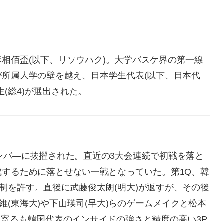
相佰盃(以下、リソウハク)。大学バスケ界の第一線
所属大学の壁を越え、日本学生代表(以下、日本代
(総4)が選出された。
メンバ―に抜擢された。直近の3大会連続で初戦を落と
するために落とせない一戦となっていた。第1Q、韓
制を許す。直後に武藤俊太朗(明大)が返すが、その後
琉維(東海大)や下山瑛司(早大)らのゲームメイクと松本
め寄るも韓国代表のインサイドの強さと精度の高い3P