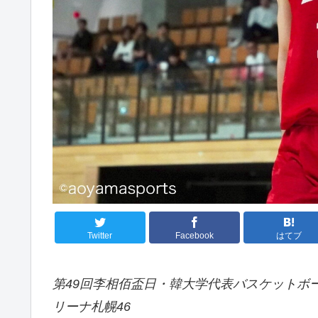
Twitter
Facebook
はてブ
第49回李相佰盃日・韓大学代表バスケットボー
リーナ札幌46