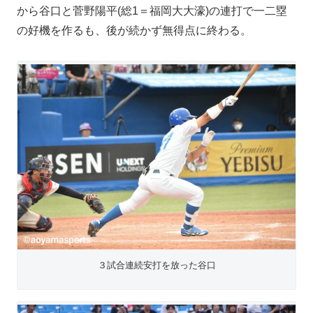
から谷口と菅野陽平(総1＝福岡大大濠)の連打で一二塁
の好機を作るも、後が続かず無得点に終わる。
３試合連続安打を放った谷口