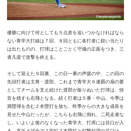
優勝に向けて何としても５点差を追いつかなければなら
ない青学大打線は７回、８回ともに各打者に鋭い当たり
は出たものの、打球はことごとく守備の正面をつき、三
者凡退で攻撃を終える。
そして迎えた９回裏、この日一番の声援の中、この回の
先頭打者は主将・渡部。これまで青学大６連覇の扇の要
としてチームを支え続けた渡部が振りぬいた打球は、快
音を残すも右飛となる。続く打者は５番・中山。今季は
満塁弾を含む２本塁打を放ち、昨季からの大きな成長を
見せた中山だったが、こちらも右飛に倒れ、二死走者な
し。いよいよ後のなくなった青学大、打席には谷口が入
る。直近３試合で７安打３本塁打と打撃好調の谷口は、