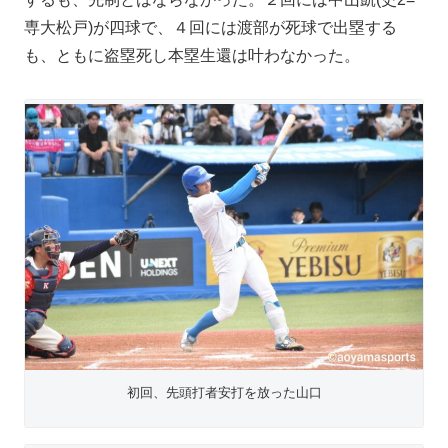
専大松戸)が四球で、４回には渡部が死球で出塁する
も、ともに盗塁死し本塁生還は叶わなかった。
初回、先頭打者安打を放った山口