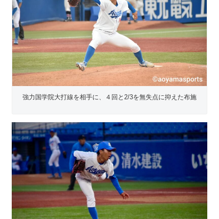
強力国学院大打線を相手に、４回と2/3を無失点に抑えた布施