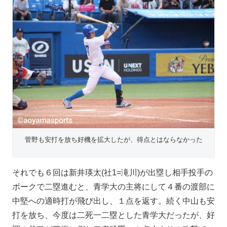
菅野も安打を放ち好機を拡大したが、得点とはならなかった
それでも６回は新井瑛太(社1=滝川)が出塁し相手投手の
ボークで二塁進むと、青学大の主将にして４番の渡部に
中堅への適時打が飛び出し、１点を返す。続く中山も安
打を放ち、今度は二死一二塁とした青学大だったが、好