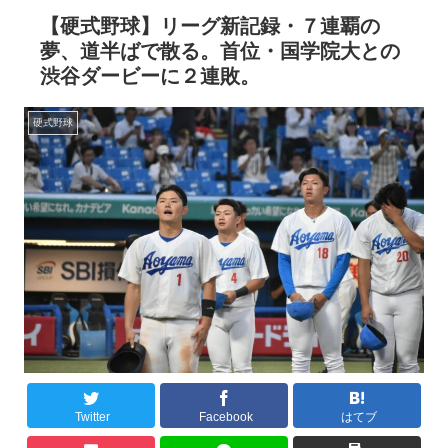
【硬式野球】リーグ新記録・７連覇の
夢、道半ばで散る。首位・国学院大との
渋谷ダービーに２連敗。
硬式野球
Twitter
Facebook
はてブ