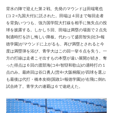
背水の陣で迎えた第２戦、先発のマウンドは田端竜也
(コ２=九国大付)に託された。田端は４回まで毎回走者
を背負いつつも、強力国学院大打線を相手に無失点の投
球を披露する。しかし５回、田端は満塁の場面で２点先
制適時打を許し悔しい降板。代わって盛田智矢(社3=報
徳学園)がマウンドに上がるも、再び満塁とされると今
度は満塁弾を浴び、青学大はこの回一挙６点を失う。一
方の打線は走者こそ出すもの本塁が遠い展開が続き、奪
った得点は６回の渡部海(コ4=智辯和歌山)の適時打の１
点のみ。最終回は谷口勇人(営4=大阪桐蔭)が四球を選ぶ
も最後は代打・橋本友樹(国政1=報徳学園)が右飛に倒れ
試合終了。青学大の連覇は６で途絶えた。