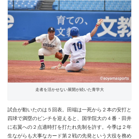
走者を活かせない展開が続いた青学大
試合が動いたのは５回表。田端は一死から２本の安打と
四球で満塁のピンチを迎えると、国学院大の４番・田井
に右翼への２点適時打を打たれ先制を許す。今季は２年
生ながらも大事なカード第２戦の先発という大役を務め