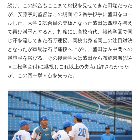
続け、この試合もここまで粘投を見せてきた田端だった
が、安藤寧則監督はこの場面で２番手投手に盛田をコー
ルした。大学２試合目の登板となった盛田は四球を与え
て再び満塁とすると、打席には高校時代、報徳学園で同
じ汗を流してきた石野蓮授。同校出身者同士の注目対決
となったが軍配は石野蓮授へ上がり、盛田は左中間への
満塁弾を浴びる。その後青学大は盛田から布施東海(法4
＝二松学舎付)に継投しこれ以上の失点は許さなかった
が、この回一挙６点を失った。