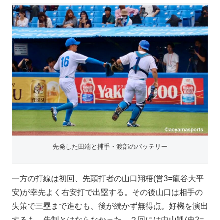
先発した田端と捕手・渡部のバッテリー
一方の打線は初回、先頭打者の山口翔梧(営3=龍谷大平
安)が幸先よく右安打で出塁する。その後山口は相手の
失策で三塁まで進むも、後が続かず無得点。好機を演出
するも、先制とはならなかった。２回には中山凱(史2=