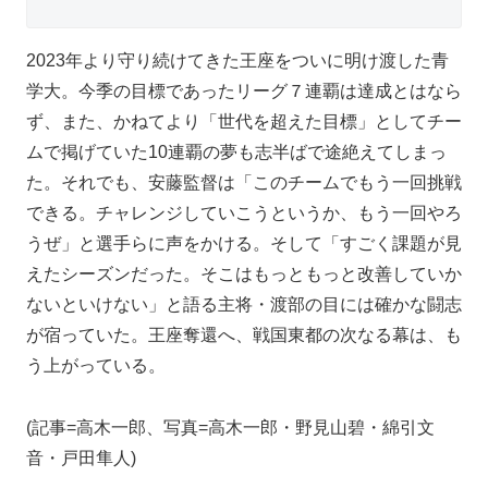
2023年より守り続けてきた王座をついに明け渡した青
学大。今季の目標であったリーグ７連覇は達成とはなら
ず、また、かねてより「世代を超えた目標」としてチー
ムで掲げていた10連覇の夢も志半ばで途絶えてしまっ
た。それでも、安藤監督は「このチームでもう一回挑戦
できる。チャレンジしていこうというか、もう一回やろ
うぜ」と選手らに声をかける。そして「すごく課題が見
えたシーズンだった。そこはもっともっと改善していか
ないといけない」と語る主将・渡部の目には確かな闘志
が宿っていた。王座奪還へ、戦国東都の次なる幕は、も
う上がっている。
(記事=高木一郎、写真=高木一郎・野見山碧・綿引文
音・戸田隼人)