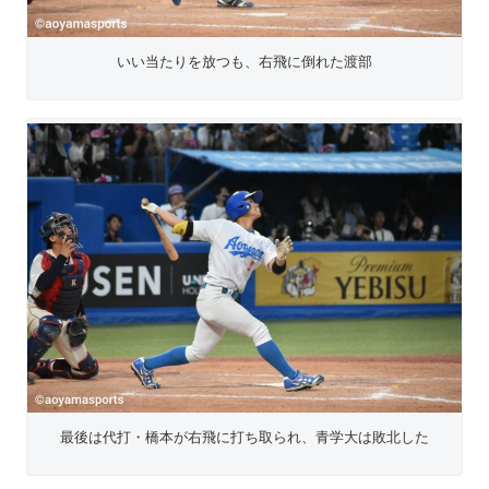
いい当たりを放つも、右飛に倒れた渡部
最後は代打・橋本が右飛に打ち取られ、青学大は敗北した