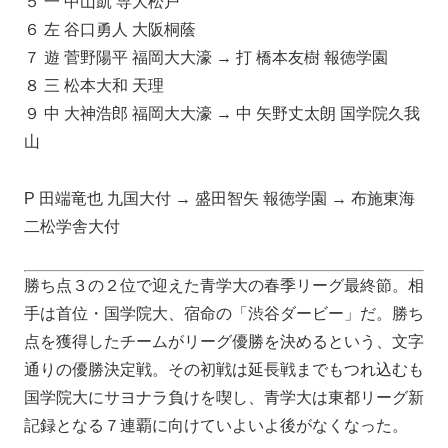
５ 一 中山凱 専大松戸
６ 左 谷口勇人 大阪桐蔭
７ 遊 菅野陽平 福岡大大濠 → 打 橋本友樹 報徳学園
８ 三 松本大和 天理
９ 中 大神浩郎 福岡大大濠 → 中 矢野丈太朗 国学院久我
山
P 田端竜也 九国大付 → 盛田智矢 報徳学園 → 布施東海
二松学舎大付
勝ち点３の２位で迎えた青学大の春季リーグ最終節。相
手は首位・国学院大、宿命の「渋谷ダービー」だ。勝ち
点を獲得したチームがリーグ優勝を決めるという、文字
通りの優勝決定戦。その初戦は延長戦までもつれ込むも
国学院大にサヨナラ負けを喫し、青学大は東都リーグ新
記録となる７連覇に向けていよいよ後がなくなった。