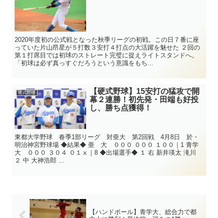
2020年度初の公式戦となった秋季リーグの初戦。この日７番に座
っていた片山昂星が５打数３安打４打点の大活躍を魅せた ２回の
第１打席目では初球のストレート完璧に捉えライトスタンドへ。
「初球は必ず真っすぐだろうという意識をもち...
【硬式野球】15安打の猛攻で開
硬式野球
幕２連勝！初先発・田端も好投
し、勝ち点獲得！
東都大学野球 春季1部リーグ 対亜大 第2回戦 4月8日 於・
明治神宮野球場 ◆結果◆ 亜 大 ０００ ０００ １００｜1 青学
大 ０００ ３０４ ０１ⅹ｜8 ◆出場選手◆ １ 右 新井瑛太 滝川
２ 中 大神浩郎 ...
【ハンドボール】青学大、総合力で都