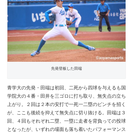
先発登板した田端
青学大の先発・田端は初回、二死から四球を与えるも国
学院大の４番・田井を三ゴロに打ち取り、無失点の立ち
上がり。２回は２本の安打で一死一二塁のピンチを招く
が、ここも後続を抑えて無失点に切り抜ける。田端は３
回、４回もそれぞれ二塁、一塁に走者を背負っての投球
となったが、いずれの場面も落ち着いたパフォーマンス