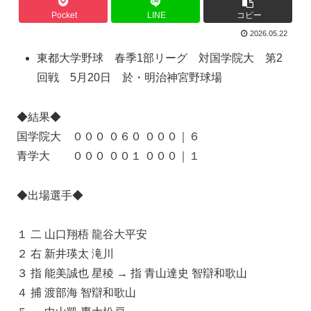
Pocket
LINE
コピー
2026.05.22
東都大学野球 春季1部リーグ 対国学院大 第2
回戦 5月20日 於・明治神宮野球場
◆結果◆
国学院大 ０００ ０６０ ０００｜６
青学大 ０００ ００１ ０００｜１
◆出場選手◆
１ 二 山口翔梧 龍谷大平安
２ 右 新井瑛太 滝川
３ 指 能美誠也 星稜 → 指 青山達史 智辯和歌山
４ 捕 渡部海 智辯和歌山