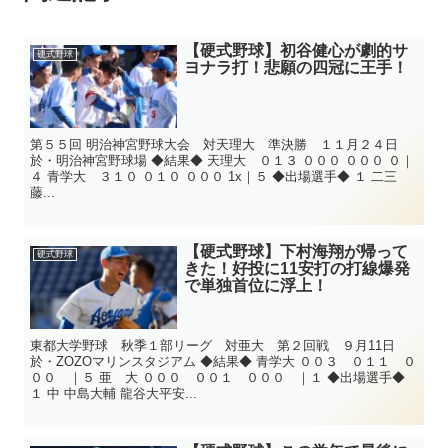
【硬式野球】初谷健心が劇的サ
硬式野球
ヨナラ打！悲願の四冠に王手！
第５５回 明治神宮野球大会 対天理大 準決勝 １１月２４日
於・明治神宮野球場 ◆結果◆ 天理大 ０１３ ０００ ０００ ０｜
４ 青学大 ３１０ ０１０ ０００ 1x｜５ ◆出場選手◆ １ 二三
藤...
【硬式野球】下村海翔が帰って
硬式野球
きた！好投に11安打の打線爆発
で単独首位に浮上！
東都大学野球 秋季１部リーグ 対亜大 第２回戦 ９月11日
於・ZOZOマリンスタジアム ◆結果◆ 青学大 ００３ ０１１ ０
００ ｜５ 亜 大 ０００ ００１ ０００ ｜１ ◆出場選手◆
１ 中 中島大輔 龍谷大平安...