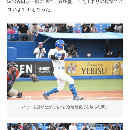
調の谷口が三振に倒れ二者残塁。１点止まりの攻撃でス
コアは１-６となった。
バットを折りながらも５試合連続安打を放った新井