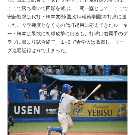
ここで落ち着いて四球を選ぶ。二死一塁として、ここで
安藤監督は代打・橋本友樹(国政1=報徳学園)を打席に送
った。今季幾度となくその代打起用に応えてきたルーキ
ー・橋本は果敢に初球攻撃に出るも、打球は右翼手のグ
ラブに収まり試合終了。１-６で青学大は敗戦し、リー
グ連覇記録は６で止まった。