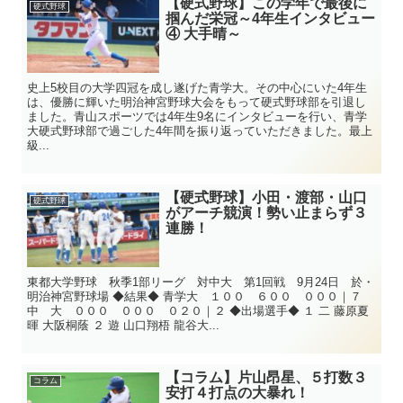
【硬式野球】この学年で最後に
硬式野球
掴んだ栄冠～4年生インタビュー
④ 大手晴～
史上5校目の大学四冠を成し遂げた青学大。その中心にいた4年生
は、優勝に輝いた明治神宮野球大会をもって硬式野球部を引退し
ました。青山スポーツでは4年生9名にインタビューを行い、青学
大硬式野球部で過ごした4年間を振り返っていただきました。最上
級...
【硬式野球】小田・渡部・山口
硬式野球
がアーチ競演！勢い止まらず３
連勝！
東都大学野球 秋季1部リーグ 対中大 第1回戦 9月24日 於・
明治神宮野球場 ◆結果◆ 青学大 １００ ６００ ０００｜７
中 大 ０００ ０００ ０２０｜２ ◆出場選手◆ １ 二 藤原夏
暉 大阪桐蔭 ２ 遊 山口翔梧 龍谷大...
【コラム】片山昂星、５打数３
コラム
安打４打点の大暴れ！