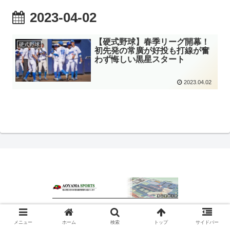
2023-04-02
【硬式野球】春季リーグ開幕！
硬式野球
初先発の常廣が好投も打線が奮
わず悔しい黒星スタート
2023.04.02
© 2020 青山スポーツ.
メニュー
ホーム
検索
トップ
サイドバー