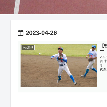
2023-04-26
【
軟式野球
ー
20
野球
学 
広島城