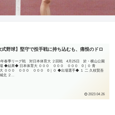
軟式野球】堅守で投手戦に持ち込むも、痛恨のドロ
23年春季リーグ戦 対日本体育大 ２回戦 4月25日 於・横山公園
場 ◆結果◆ 日本体育大 ０００ ０００ ０００ 0｜０ 青
大 ０００ ０００ ０００ 0｜０ ◆出場選手◆ １ 二 久枝賢吾
北 ２...
2023.04.26