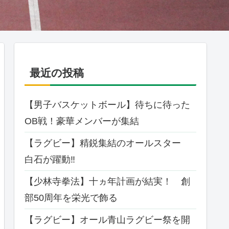
最近の投稿
【男子バスケットボール】待ちに待った
OB戦！豪華メンバーが集結
【ラグビー】精鋭集結のオールスター
白石が躍動‼
【少林寺拳法】十ヵ年計画が結実！ 創
部50周年を栄光で飾る
【ラグビー】オール⻘⼭ラグビー祭を開