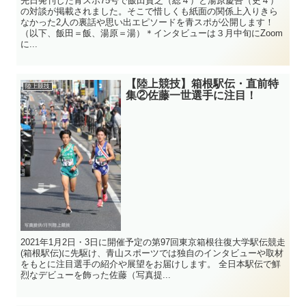
先日発刊した青スポ75号で飯田貴之（総４）と湯原慶吾（史４）
の対談が掲載されました。そこで惜しくも紙面の関係上入りきら
なかった2人の裏話や思い出エピソードを青スポが公開します！
（以下、飯田＝飯、湯原＝湯）＊インタビューは３月中旬にZoom
に...
【陸上競技】箱根駅伝・直前特
陸上競技
集②佐藤一世選手に注目！
2021年1月2日・3日に開催予定の第97回東京箱根往復大学駅伝競走
(箱根駅伝)に先駆け、青山スポーツでは独自のインタビューや取材
をもとに注目選手の紹介や展望をお届けします。 全日本駅伝で鮮
烈なデビューを飾った佐藤（写真提...