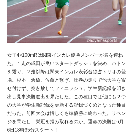
女子4×100mRは関東インカレ優勝メンバーが名を連ね
た。１走の成田が良いスタートダッシュを決め、バトン
を繋ぐ。２走以降は関東インカレ表彰台独占トリオの登
場。杉本、倉橋、佐藤と繋ぎ、圧巻の走りで他大学を寄
せ付けず、突き放してフィニッシュ。学生新記録を叩き
出し見事決勝進出を果たした。この種目では他にも２つ
の大学が学生新記録を更新する記録づくめとなった種目
だった。前回大会は惜しくも準優勝に終わった。リベン
ジを果たし、栄冠を掴み取れるのか。運命の決勝は6月
6日18時35分スタート！