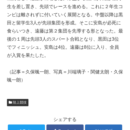
生を差し置き、先頭でレースを進める。これに２年生コ
ンビは離されずに付いていく展開となる。中盤以降は黒
田と留学生3人が先頭集団を形成。そこに安島が必死に
食らいつき、遠藤は第２集団を先導する形となった。最
後の１周は先頭3人のスパート合戦となり、黒田は3位
でフィニッシュ。安島は4位。遠藤は8位に入り、全員
が入賞を果たした。
（記事＝久保颯一朗、写真＝川端璃子・関健太朗・久保
颯一朗）
陸上競技
シェアする