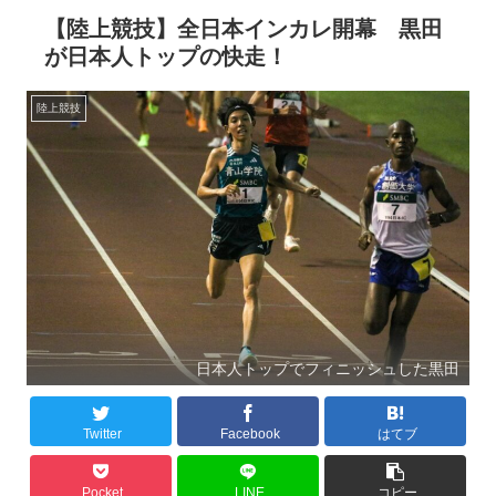
【陸上競技】全日本インカレ開幕 黒田
が日本人トップの快走！
陸上競技
日本人トップでフィニッシュした黒田
Twitter
Facebook
はてブ
Pocket
LINE
コピー