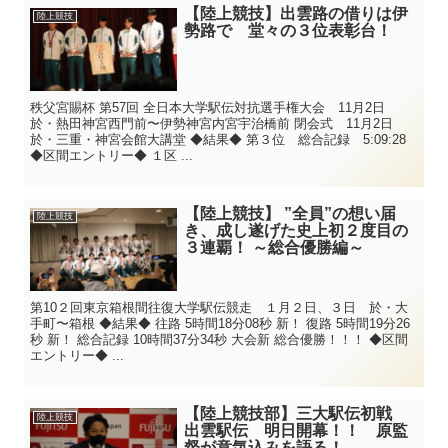
【陸上競技】出雲路の借りは伊
陸上競技
勢路で 堂々の３位表彰台！
秩父宮賜杯 第57回 全日本大学駅伝対抗選手権大会 11月2日
於・熱田神宮西門前〜伊勢神宮内宮宇治橋前 閉会式 11月2日
於・三重・神宮会館大講堂 ◆結果◆ 第３位 総合記録 5:09:28
◆区間エントリー◆ １区 ...
【陸上競技】 ”全員”の想い届
陸上競技
き、成し遂げた史上初２度目の
３連覇！ ～総合優勝編～
第10２回東京箱根間往復大学駅伝競走 １月２日、３日 於・大
手町〜箱根 ◆結果◆ 往路 5時間18分08秒 新！ 復路 5時間19分26
秒 新！ 総合記録 10時間37分34秒 大会新 総合優勝！！！ ◆区間
エントリー◆ ...
【陸上競技部】三大駅伝初戦
陸上競技
出雲駅伝 明日開幕！！ 原監
督が意気込みを語る！