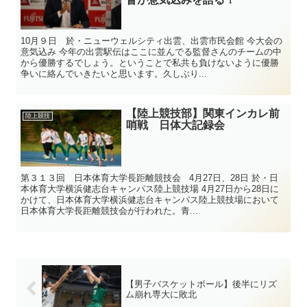
10月９日 於・ニューウェルシティ出雲、出雲市民会館 今大会の
意気込み 今年の出雲駅伝はここに並んでる監督さんのチームの中
から優勝するでしょう。ということで私共も負けないように優勝
争いに絡んでいきたいと思います。久しぶり...
【陸上競技部】関東インカレ前
陸上競技
哨戦 日体大記録会
第３１３回 日本体育大学長距離競技会 4月27日、28日 於・日
本体育大学横浜健志台キャンパス陸上競技場 4月27日から28日に
かけて、日本体育大学横浜健志台キャンパス陸上競技場において
日本体育大学長距離競技会が行われた。青...
【男子バスケットボール】後半にリズ
ム崩れ専大に敗北