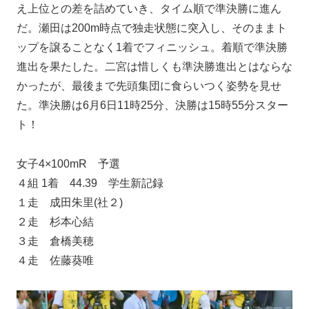
え上位との差を詰めていき、タイム順で準決勝に進ん
だ。瀬田は200m時点で独走状態に突入し、そのままト
ップを譲ることなく1着でフィニッシュ。着順で準決勝
進出を果たした。二宮は惜しくも準決勝進出とはならな
かったが、最後まで先頭集団に食らいつく姿勢を見せ
た。準決勝は6月6日11時25分、決勝は15時55分スター
ト！
女子4×100mR 予選
４組 1着 44.39 学生新記録
１走 成田朱里(社２)
２走 杉本心結
３走 倉橋美穂
４走 佐藤葵唯