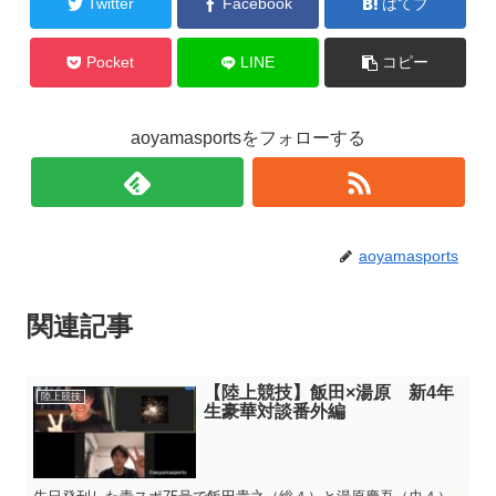
Twitter
Facebook
はてブ
Pocket
LINE
コピー
aoyamasportsをフォローする
aoyamasports
関連記事
【陸上競技】飯田×湯原 新4年
陸上競技
生豪華対談番外編