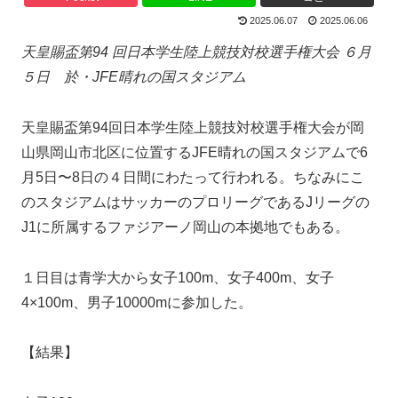
2025.06.07
2025.06.06
天皇賜盃第94 回日本学生陸上競技対校選手権大会 ６月
５日
於・JFE晴れの国スタジアム
天皇賜盃第94回日本学生陸上競技対校選手権大会が岡
山県岡山市北区に位置するJFE晴れの国スタジアムで6
月5日〜8日の４日間にわたって行われる。ちなみにこ
のスタジアムはサッカーのプロリーグであるJリーグの
J1に所属するファジアーノ岡山の本拠地でもある。
１日目は青学大から女子100m、女子400m、女子
4×100m、男子10000mに参加した。
【結果】