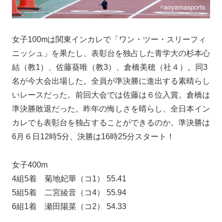
女子100mは関東インカレで「ワン・ツー・スリーフィ
ニッシュ」を果たし、表彰台を独占した青学大の杉本心
結（教
1
）、佐藤葵唯（教
3
）、倉橋美穂（社４）。同
3
名が今大会出場した。全員が準決勝に進出する素晴らし
いレースだった。前回大会では佐藤は６位入賞。倉橋は
準決勝敗退だった。昨年の悔しさを晴らし、全日本イン
カレでも表彰台を独占することができるのか。準決勝は
6月６日12時5分、決勝は16時25分スタート！
女子400m
4組5着 菊地妃華（コ1） 55.41
5組5着 二宮綾音（コ4） 55.94
6組1着 瀬田陽菜（コ2） 54.33