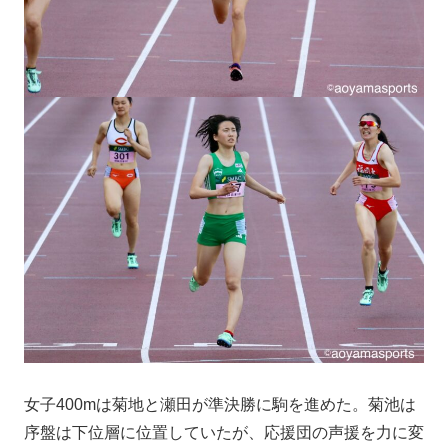
女子400mは菊地と瀬田が準決勝に駒を進めた。菊池は
序盤は下位層に位置していたが、応援団の声援を力に変