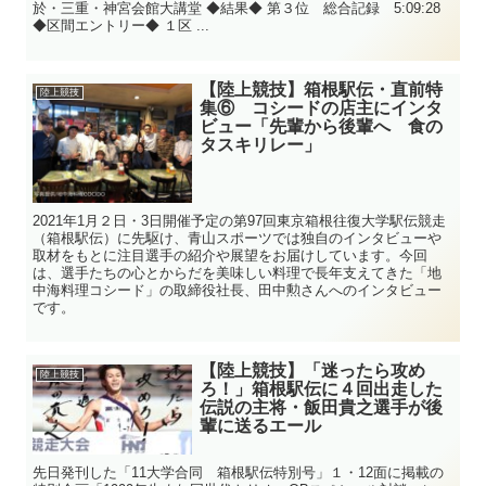
於・三重・神宮会館大講堂 ◆結果◆ 第３位 総合記録 5:09:28
◆区間エントリー◆ １区 ...
【陸上競技】箱根駅伝・直前特
陸上競技
集⑥ コシードの店主にインタ
ビュー「先輩から後輩へ 食の
タスキリレー」
2021年1月２日・3日開催予定の第97回東京箱根往復大学駅伝競走
（箱根駅伝）に先駆け、青山スポーツでは独自のインタビューや
取材をもとに注目選手の紹介や展望をお届けしています。今回
は、選手たちの心とからだを美味しい料理で長年支えてきた「地
中海料理コシード」の取締役社長、田中勲さんへのインタビュー
です。
【陸上競技】「迷ったら攻め
陸上競技
ろ！」箱根駅伝に４回出走した
伝説の主将・飯田貴之選手が後
輩に送るエール
先日発刊した「11大学合同 箱根駅伝特別号」１・12面に掲載の