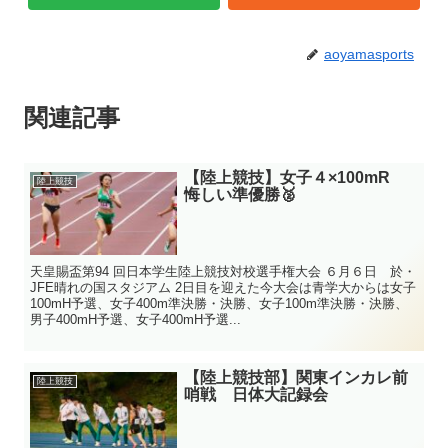
aoyamasports
関連記事
【陸上競技】女子４×100mR
陸上競技
悔しい準優勝🥈
天皇賜盃第94 回日本学生陸上競技対校選手権大会 ６月６日 於・
JFE晴れの国スタジアム 2日目を迎えた今大会は青学大からは女子
100mH予選、女子400m準決勝・決勝、女子100m準決勝・決勝、
男子400mH予選、女子400mH予選...
【陸上競技部】関東インカレ前
陸上競技
哨戦 日体大記録会