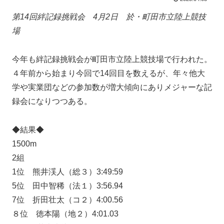
第14回絆記録挑戦会 4月2日 於・町田市立陸上競技
場
今年も絆記録挑戦会が町田市立陸上競技場で行われた。
４年前から始まり今回で14回目を数えるが、年々他大
学や実業団などの参加数が増大傾向にありメジャーな記
録会になりつつある。
◆結果◆
1500m
2組
1位 熊井渓人（総３）3:49:59
5位 田中智稀（法１）3:56.94
7位 折田壮太（コ２）4:00.56
８位 徳本陽（地２）4:01.03