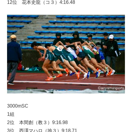
12位 花本史龍（コ３）4:16.48
3000mSC
1組
2位 本間創（教３）9:16.98
3位 西澤マハロ（地３）9:18.71