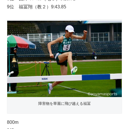
9位 福冨翔（教２）9:43.85
障害物を華麗に飛び越える福冨
800m