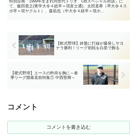
特別企画「1999年生まれ同世代トリオ OBスペシャル対談」に
て、飯田貴之(青学大令４総卒＝現富士通)、太田直希（早大令４ス
ポ卒＝現ヤクルト）、森凪也（中大令４経卒＝現ホ...
【軟式野球】終盤に打線が爆発しサヨ
ナラ勝利！リーグ初戦を白星で飾る
【硬式野球】エースの矜持を胸に～春
季リーグ開幕直前特集① 中西聖輝～
コメント
コメントを書き込む