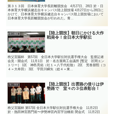
第３１３回 日本体育大学長距離競技会 4月27日、28日 於・日
本体育大学横浜健志台キャンパス陸上競技場 4月27日から28日に
かけて、日本体育大学横浜健志台キャンパス陸上競技場において
日本体育大学長距離競技会が行われた。青...
【陸上競技】朝日にかける大作
陸上競技
戦発令！全日本大学駅伝
秩父宮賜杯 第57回 全日本大学駅伝対抗選手権大会 監督記者
会見・開会式 11月1日 於・名古屋商工会議所 [暫定 区間エン
トリー］ 1区 神邑亮佑（社１＝八千代松陰） 2区 荒巻朋熙（コ
４＝大牟田） 3区 宇田川瞬矢（総４＝東...
【陸上競技】出雲路の借りは伊
陸上競技
勢路で 堂々の３位表彰台！
秩父宮賜杯 第57回 全日本大学駅伝対抗選手権大会 11月2日
於・熱田神宮西門前〜伊勢神宮内宮宇治橋前 閉会式 11月2日