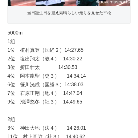
当日誕生日を迎え素晴らしい走りを見せた平松
5000m
1組
1位 植村真登（国経２）14:27.65
2位 塩出翔太（教４） 14:30.22
3位 折田壮太 14:30.53
4位 岡本龍聖（史３） 14:34.14
6位 笹川洸成（国経３）14:38.03
7位 石原正翔（地４） 14:47.04
9位 池澤悠冬（社３） 14:49.65
2組
3位 神田大地（法４） 14:26.01
11位 村上直弥（社３） 14:40.62