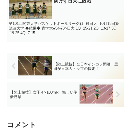
防げず日大に敗戦
第101回関東大学バスケットボールリーグ戦 対日大 10月18日於
筑波大学 ◆結果◆ 青学大●54-78○日大 1Q 15-21 2Q 13-17 3Q
19-25 4Q 7-15 ...
【陸上競技】全日本インカレ開幕 黒
田が日本人トップの快走！
【陸上競技】女子４×100mR 悔しい準
優勝🥈
コメント