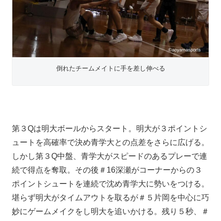
倒れたチームメイトに手を差し伸べる
第３Qは明大ボールからスタート。明大が３ポイントシ
ュートを高確率で決め青学大との点差をさらに広げる。
しかし第３Q中盤、青学大がスピードのあるプレーで連
続で得点を奪取。その後＃16深瀬がコーナーからの３
ポイントシュートを連続で沈め青学大に勢いをつける。
堪らず明大がタイムアウトを取るが＃５片岡を中心に巧
妙にゲームメイクをし明大を追いかける。残り５秒、＃