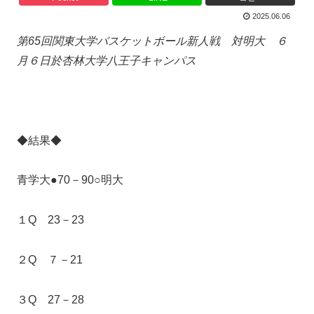
2025.06.06
第65回関東大学バスケットボール新人戦 対明大 ６
月６日於杏林大学八王子キャンパス
◆結果◆
青学大●70－90○明大
１Q 23－23
２Q ７－21
３Q 27－28