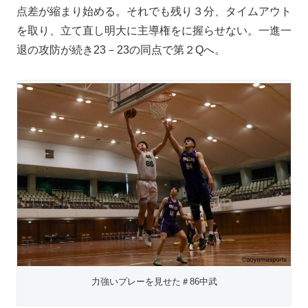
点差が縮まり始める。それでも残り３分、タイムアウト
を取り、立て直し明大に主導権をに握らせない。一進一
退の攻防が続き23－23の同点で第２Qへ。
力強いプレーを見せた＃86中武