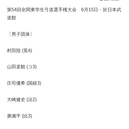
第54回全関東学生弓道選手権大会 6月15日・於日本武
道館
〔男子団体〕
村田陸 (英4)
山田楽観 (コ3)
庄司優希 (国経3)
大崎健史 (法2)
廣瀨平 (比3)