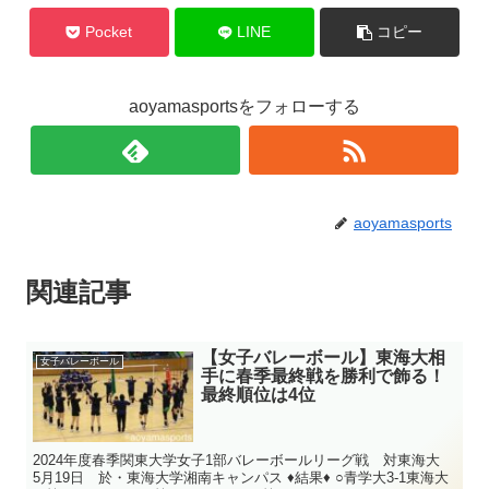
Pocket
LINE
コピー
aoyamasportsをフォローする
aoyamasports
関連記事
【女子バレーボール】東海大相
女子バレーボール
手に春季最終戦を勝利で飾る！
最終順位は4位
2024年度春季関東大学女子1部バレーボールリーグ戦 対東海大
5月19日 於・東海大学湘南キャンパス ♦結果♦ ○青学大3-1東海大