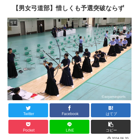
【男女弓道部】惜しくも予選突破ならず
弓道
Twitter
Facebook
はてブ
Pocket
LINE
コピー
2024.06.20