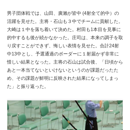
男子団体戦では、山田、廣瀨が皆中 (4射全て的中）の
活躍を見せた。主将・石山も３中でチームに貢献した。
大崎は１中を落ち着いて決めた。村田も1本目を見事に
的中するも後が続かなかった。庄司は、本来の調子を取
り戻すことができず、悔しい表情を見せた。合計24射
中13中とし、予選通過のボーダーに１射届かず非常に
惜しい結果となった。主将の石山は試合後、「日頃から
あと一本当てないといけないというのが課題だったた
め、その課題が鮮明に反映された結果になってしまっ
た」と振り返った。