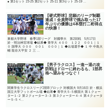
● 第1セット 23-25 第2セット 25-11 第3セット 25-19 ...
【硬式野球】悲願のリーグ制覇
硬式野球
達成！全員野球で掴み取った17
年ぶりの優勝は4本塁打二桁得点
の快勝！
東都大学野球 春季1部リーグ 対國學大 第2回戦 5月17日
於・明治神宮球場 ◆結果◆ 青学大 ４００ １２２ ００１｜１
０ 国學大 ０００ ００１ ０００｜１ ◆出場選手◆ １ 中 中島大
輔 龍谷大平安 ２ 三 ...
【男子ラクロス】一進一退の攻
男子ラクロス
防戦はドローに終わるも、1部昇
格へ望みをつなぐ！
関東学生ラクロスリーグ2部Bブロック 対横国大 9月16日 於・横浜
国立大学フットボール場 ◆結果◆ 青学大５-５横国大 第１クォー
ター１-２ 第２クォーター３-３ 第３クォーター４-４ 第４クォータ
ー５-５ <...