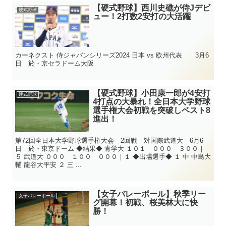
【硬式野球】西川史礁が侍Jデビ
硬式野球
ュー！2打数2安打の大活躍
カーネクスト 侍ジャパンシリーズ2024 日本 vs 欧州代表 3月6
日 於・京セラドーム大阪
【硬式野球】小田康一郎が4安打
硬式野球
4打点の大暴れ！全日本大学野球
選手権大会初戦を突破しベスト8
進出！
第72回全日本大学野球選手権大会 2回戦 対国際武道大 6月6
日 於・東京ドーム ◆結果◆ 青学大 １０１ ０００ ３００｜
５ 武道大 ０００ １００ ０００｜１ ◆出場選手◆ １ 中 中島大
輔 龍谷大平安 ２ 三 ...
【女子バレーボール】秋季リー
女子バレーボール
グ開幕！初戦、桜美林大に快
勝！