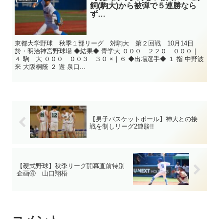
飼(駒大)から被弾で５連勝なら
ず…
東都大学野球 秋季１部リーグ 対駒大 第２回戦 10月14日
於・明治神宮野球場 ◆結果◆ 青学大 ０００ ２２０ ０００｜
４ 駒 大 ０００ ００３ ３０ ×｜６ ◆出場選手◆ １ 指 中野波
来 大阪桐蔭 ２ 遊 泉口...
【男子バスケットボール】神大との接
戦を制しリーグ2連勝!!
【硬式野球】秋季リーグ開幕直前特別
企画④ 山口翔梧