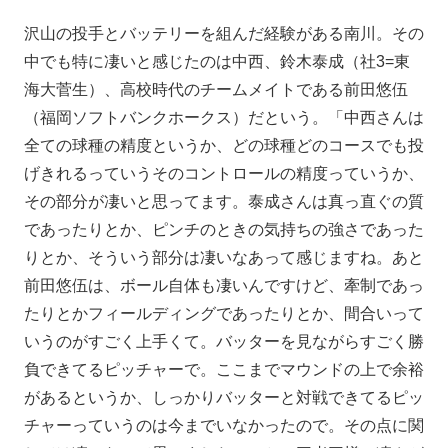
沢山の投手とバッテリーを組んだ経験がある南川。その
中でも特に凄いと感じたのは中西、鈴木泰成（社3=東
海大菅生）、高校時代のチームメイトである前田悠伍
（福岡ソフトバンクホークス）だという。「中西さんは
全ての球種の精度というか、どの球種どのコースでも投
げきれるっていうそのコントロールの精度っていうか、
その部分が凄いと思ってます。泰成さんは真っ直ぐの質
であったりとか、ピンチのときの気持ちの強さであった
りとか、そういう部分は凄いなあって感じますね。あと
前田悠伍は、ボール自体も凄いんですけど、牽制であっ
たりとかフィールディングであったりとか、間合いって
いうのがすごく上手くて。バッターを見ながらすごく勝
負できてるピッチャーで。ここまでマウンドの上で余裕
があるというか、しっかりバッターと対戦できてるピッ
チャーっていうのは今までいなかったので。その点に関