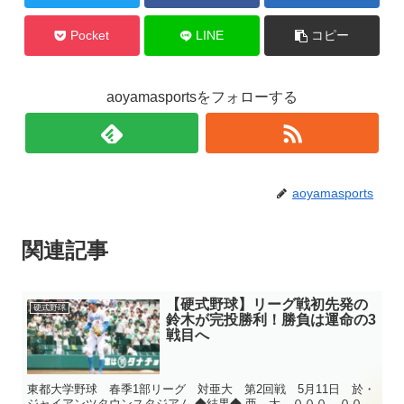
Pocket
LINE
コピー
aoyamasportsをフォローする
aoyamasports
関連記事
【硬式野球】リーグ戦初先発の
硬式野球
鈴木が完投勝利！勝負は運命の3
戦目へ
東都大学野球 春季1部リーグ 対亜大 第2回戦 5月11日 於・
ジャイアンツタウンスタジアム ◆結果◆ 亜 大 ０００ ００