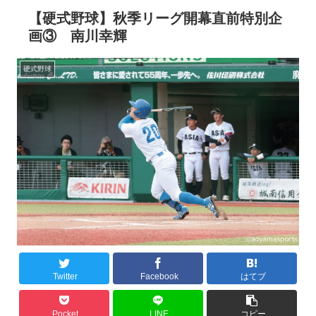
【硬式野球】秋季リーグ開幕直前特別企
画③ 南川幸輝
硬式野球
Twitter
Facebook
はてブ
Pocket
LINE
コピー