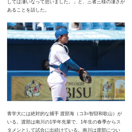
しては凄いなって思いました。」と、三者三様の凄さが
あることを話した。
青学大には絶対的な捕手 渡部海（コ3=智辯和歌山）が
いる。渡部は南川の1学年先輩で、1年生の春季からス
タメンとして試合に出続けている。南川は渡部につい