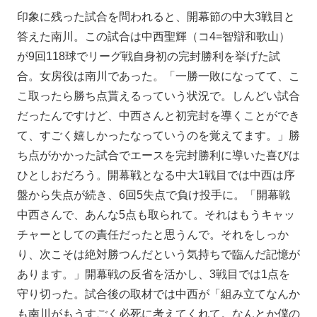
印象に残った試合を問われると、開幕節の中大3戦目と
答えた南川。この試合は中西聖輝（コ4=智辯和歌山）
が9回118球でリーグ戦自身初の完封勝利を挙げた試
合。女房役は南川であった。「一勝一敗になってて、こ
こ取ったら勝ち点貰えるっていう状況で。しんどい試合
だったんですけど、中西さんと初完封を導くことができ
て、すごく嬉しかったなっていうのを覚えてます。」勝
ち点がかかった試合でエースを完封勝利に導いた喜びは
ひとしおだろう。開幕戦となる中大1戦目では中西は序
盤から失点が続き、6回5失点で負け投手に。「開幕戦
中西さんで、あんな5点も取られて。それはもうキャッ
チャーとしての責任だったと思うんで。それをしっか
り、次こそは絶対勝つんだという気持ちで臨んだ記憶が
あります。」開幕戦の反省を活かし、3戦目では1点を
守り切った。試合後の取材では中西が「組み立てなんか
も南川がもうすごく必死に考えてくれて。なんとか僕の