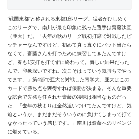
”戦国東都”と称される東都1部リーグ。猛者がひしめく
このリーグで、南川が最も印象に残った選手は齋藤汰直
（亜大）だ。「去年の秋のリーグ戦初打席で対戦したピ
ッチャーなんですけど、初めて真っ直ぐにバット当たら
なくて。齋藤さんを打つために練習してきたんですけ
ど、春も1安打も打てずに終わって。悔しい結果だった
んで、印象深いですね。次こそはっていう気持ちでやっ
てます。」第4節で亜大と対戦した青学大。亜大はこの
カードで勝ち点を獲得すれば優勝が決まる。そんな重要
な試合で先発を任された齋藤の凄味は相当なものだっ
た。「去年の秋よりは全然追いつけてたんですけど、気
迫というか、まだまだそういうのに負けてしまって打て
なかったっていう感じです。」南川は齋藤へのリベンジ
に燃えている。