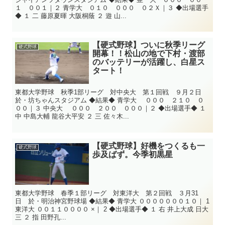
１ ００１｜２ 青学大 ０１０ ０００ ０２Ｘ｜３ ◆出場選手
◆ １ 二 藤原夏暉 大阪桐蔭 ２ 遊 山...
【硬式野球】ついに秋季リーグ
硬式野球
開幕！！松山の地で下村・渡部
のバッテリーが活躍し、白星ス
タート！
東都大学野球 秋季1部リーグ 対中央大 第１回戦 ９月２日
於・坊ちゃんスタジアム ◆結果◆ 青学大 ０００ ２１０ ０
００｜３ 中央大 ０００ ２００ ０００｜２ ◆出場選手◆ １
中 中島大輔 龍谷大平安 ２ 三 佐々木...
【硬式野球】好機をつくるも一
硬式野球
歩及ばず。今季初黒星
東都大学野球 春季１部リーグ 対東洋大 第２回戦 ３月31
日 於・明治神宮野球場 ◆結果◆ 青学大 ０００００００１０｜ 1
東洋大 ００１１００００ ×｜ 2 ◆出場選手◆ １ 右 井上大成 日大
三 ２ 指 田野孔...