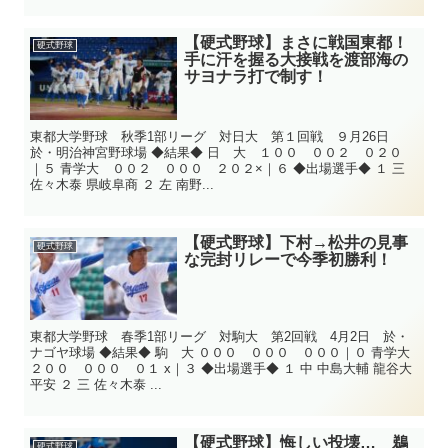
【硬式野球】まさに戦国東都！
硬式野球
手に汗を握る大接戦を渡部海の
サヨナラ打で制す！
東都大学野球 秋季1部リーグ 対日大 第１回戦 ９月26日
於・明治神宮野球場 ◆結果◆ 日 大 １００ ００２ ０２０
｜５ 青学大 ００２ ０００ ２０２×｜６ ◆出場選手◆ １ 三
佐々木泰 県岐阜商 ２ 左 南野...
【硬式野球】下村→松井の見事
硬式野球
な完封リレーで今季初勝利！
東都大学野球 春季1部リーグ 対駒大 第2回戦 4月2日 於・
ナゴヤ球場 ◆結果◆ 駒 大 ０００ ０００ ０００｜０ 青学大
２００ ０００ ０１ x｜３ ◆出場選手◆ １ 中 中島大輔 龍谷大
平安 ２ 三 佐々木泰 ...
【硬式野球】悔しい投壊… 鵜
硬式野球