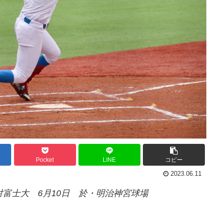
Pocket
LINE
コピー
2023.06.11
対富士大
6月10日 於・明治神宮球場