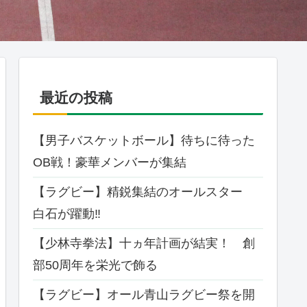
最近の投稿
【男子バスケットボール】待ちに待った
OB戦！豪華メンバーが集結
【ラグビー】精鋭集結のオールスター
白石が躍動‼
【少林寺拳法】十ヵ年計画が結実！ 創
部50周年を栄光で飾る
【ラグビー】オール⻘⼭ラグビー祭を開