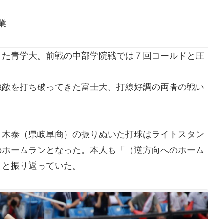
業
きた青学大。前戦の中部学院戦では７回コールドと圧
強敵を打ち破ってきた富士大。打線好調の両者の戦い
々木泰（県岐阜商）の振りぬいた打球はライトスタン
のホームランとなった。本人も「（逆方向へのホーム
」と振り返っていた。