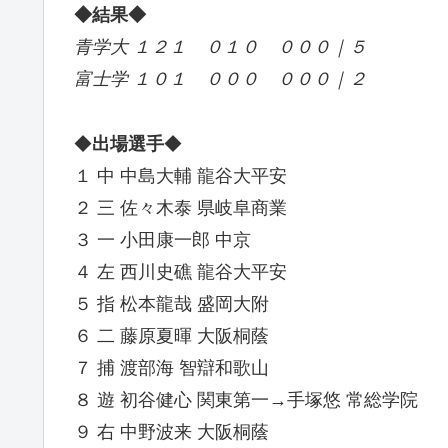
◆結果◆
青学大 １２１ ０１０ ０００｜５
富士学 １０１ ０００ ０００｜２
◆
出場選手
◆
１ 中 中島大輔 龍谷大平安
２ 三 佐々木泰 県岐阜商業
３ 一 小田康一郎 中京
４ 左 西川史礁 龍谷大平安
５ 指 松本龍哉 盛岡大附
６ 二 藤原夏暉 大阪桐蔭
７ 捕 渡部海 智辯和歌山
８ 遊 初谷健心 関東第一→手塚悠 常総学院
９ 右 中野波来 大阪桐蔭