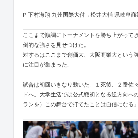
P 下村海翔 九州国際大付→松井大輔 県岐阜商
ここまで順調にトーナメントを勝ち上がって
倒的な強さを見せつけた。
対するはここまで創価大、大阪商業大という
に注目が集まった。
試合は初回いきなり動いた。１死後、２番佐
ドへ。大学生活では公式戦初となる逆方向へ
ランを）この舞台で打てたことは自信になる