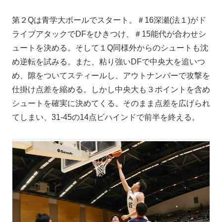
第２Qは青学大ボールでスタート。＃16深瀬(法１)がド
ライブアタックでDFをひきつけ、＃15能代が合わせシ
ュートを決める。そして１Q同様外からのシュートも沈
め逆転を試みる。また、粘り強いDFで中央大を追いつ
め、隙をついてスティールし、アウトナンバーで攻撃を
仕掛け点差を縮める。しかし中央大も３ポイントを含め
シュートを確実に決めてくる。そのまま点差を広げられ
てしまい、31-45の14点ビハインドで前半を終える。