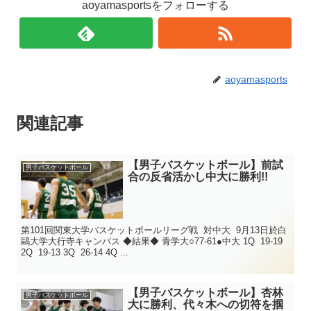
aoyamasportsをフォローする
aoyamasports
関連記事
【男子バスケットボール】前試
男子バスケットボール
合の反省活かし中大に勝利!!
第101回関東大学バスケットボールリーグ戦 対中大 9月13日於白
鷗大学大行寺キャンパス ◆結果◆ 青学大○77-61●中大 1Q 19-19
2Q 19-13 3Q 26-14 4Q ...
【男子バスケットボール】杏林
男子バスケットボール
大に勝利、代々木への切符を掴