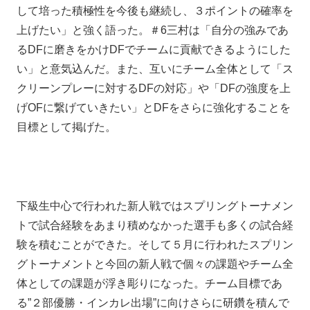
して培った積極性を今後も継続し、３ポイントの確率を
上げたい」と強く語った。＃6三村は「自分の強みであ
るDFに磨きをかけDFでチームに貢献できるようにした
い」と意気込んだ。また、互いにチーム全体として「ス
クリーンプレーに対するDFの対応」や「DFの強度を上
げOFに繋げていきたい」とDFをさらに強化することを
目標として掲げた。
下級生中心で行われた新人戦ではスプリングトーナメン
トで試合経験をあまり積めなかった選手も多くの試合経
験を積むことができた。そして５月に行われたスプリン
グトーナメントと今回の新人戦で個々の課題やチーム全
体としての課題が浮き彫りになった。チーム目標であ
る”２部優勝・インカレ出場”に向けさらに研鑽を積んで