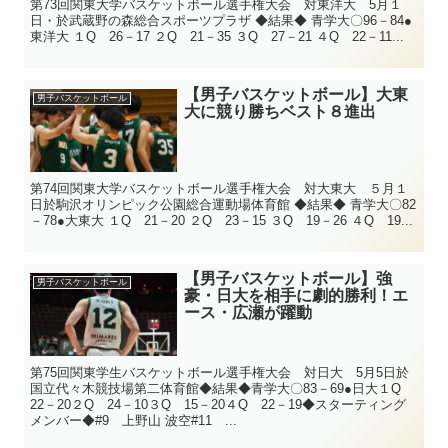
第73回関東大学バスケットボール選手権大会 対東洋大 5月１
日・於武蔵野の森総合スポーツプラザ ◆結果◆ 青学大〇96－84●
東洋大 １Q 26－17 ２Q 21－35 ３Q 27－21 ４Q 22－11...
【男子バスケットボール】大東
男子バスケットボール
大に競り勝ちベスト８進出
第74回関東大学バスケットボール選手権大会 対大東大 ５月１
日於駒沢オリンピック公園総合運動場体育館 ◆結果◆ 青学大〇82
－78●大東大 １Q 21－20 ２Q 23－15 ３Q 19－26 ４Q 19...
【男子バスケットボール】強
男子バスケットボール
豪・日大を相手に劇的勝利！エ
ース・広瀬が躍動
第75回関東学生バスケットボール選手権大会 対日大 5月5日於
国立代々木競技場第二体育館◆結果◆青学大〇83－69●日大１Q
22－20２Q 24－10３Q 15－20４Q 22－19◆スターティング
メンバー◆#9 上野山 波空#11 ...