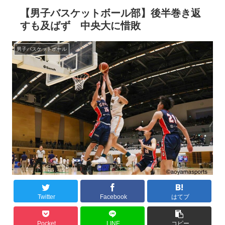
【男子バスケットボール部】後半巻き返
すも及ばず 中央大に惜敗
男子バスケットボール
Twitter
Facebook
はてブ
Pocket
LINE
コピー