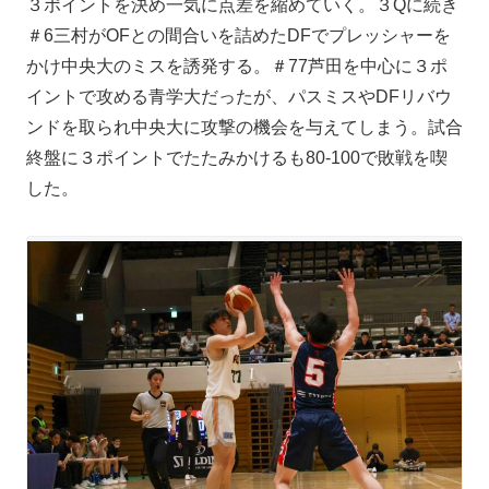
３ポイントを決め一気に点差を縮めていく。３Qに続き
＃6三村がOFとの間合いを詰めたDFでプレッシャーを
かけ中央大のミスを誘発する。＃77芦田を中心に３ポ
イントで攻める青学大だったが、パスミスやDFリバウ
ンドを取られ中央大に攻撃の機会を与えてしまう。試合
終盤に３ポイントでたたみかけるも80-100で敗戦を喫
した。