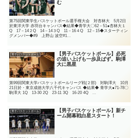
む
第75回関東学生バスケットボール選手権大会 対杏林大 5月2日
於東洋大学 赤羽台キャンパス◆結果◆青学大〇62－51●杏林大１
Q 17－14２Q 14－14３Q 11－16４Q 12－15◆スターティン
グメンバー◆#9 上野山 波空#1...
【男子バスケットボール】必死
男子バスケットボール
の追い上げも一歩及ばず。駒澤
大に黒星
第99回関東大学バスケットボールリーグ戦(２部) 対駒澤大 10月
21日於・東京成徳大学八千代キャンパス ◆結果◆ 青学大●71-78〇
駒澤大 1Q 13-30 2Q 23-11 3Q 16-20 4Q ...
【男子バスケットボール】新チ
男子バスケットボール
ーム開幕戦白星スタート！