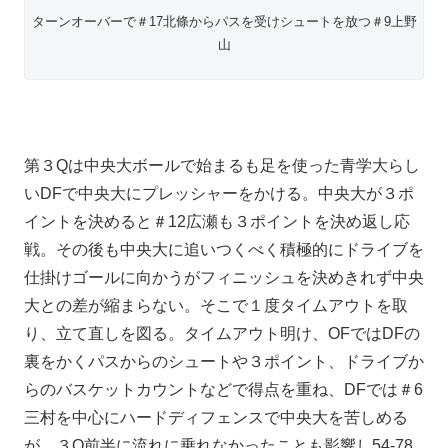
ターンオーバーで＃17北條からパスを受けシュートを放つ＃9上野
山
第３Qは中央大ボールで始まるも足を使った青学大らし
いDFで中央大にプレッシャーをかける。中央大が３ポ
イントを決めると＃12広瀬も３ポイントを決め返し応
戦。その後も中央大に追いつくべく積極的にドライブを
仕掛けゴールに向かうがフィニッシュを決めきれず中央
大との差が縮まらない。そこで１度タイムアウトを取
り、立て直しを図る。タイムアウト明け、OFではDFの
裏をかくパスからのシュートや３ポイント、ドライブか
らのバスケットカウントなどで得点を重ね、DFでは＃6
三村を中心にハードディフェンスで中央大を苦しめる
が、３Q前半に流れに乗れなかったことも影響し54-78