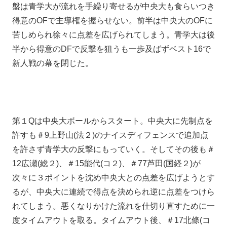
盤は青学大が流れを手繰り寄せるが中央大も食らいつき
得意のOFで主導権を握らせない。前半は中央大のOFに
苦しめられ徐々に点差を広げられてしまう。青学大は後
半から得意のDFで反撃を狙うも一歩及ばずベスト16で
新人戦の幕を閉じた。
第１Qは中央大ボールからスタート。中央大に先制点を
許すも＃9上野山(法２)のナイスディフェンスで追加点
を許さず青学大の反撃にもっていく。そしてその後も＃
12広瀬(総２)、＃15能代(コ２)、＃77芦田(国経２)が
次々に３ポイントを沈め中央大との点差を広げようとす
るが、中央大に連続で得点を決められ逆に点差をつけら
れてしまう。悪くなりかけた流れを仕切り直すために一
度タイムアウトを取る。タイムアウト後、＃17北條(コ