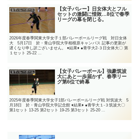
【女子バレー】日女体大とフル
女子バレーボール
セットの激闘に惜敗…8位で春季
リーグの幕を閉じる。
2026年度春季関東大学女子１部バレーボールリーグ戦 対日女体
大 5月17日 於・青山学院大学相模原キャンパス 記事の更新が
遅くなり申し訳ございません。 ♦結果♦ ●青学大2-３日女体大〇 第
１セット 25-22 ...
【女子バレーボール】強豪筑波
女子バレーボール
大にあと一歩届かず、春季リー
グ第6位で終幕
2025年度春季関東大学女子1部バレーボールリーグ戦 対筑波大 5
月18日 於・青山学院大学記念館 ♦結果♦ ●青学大１-３筑波大〇
第1セット 13-25 第2セット 19-25 第3セット 25-20 ...