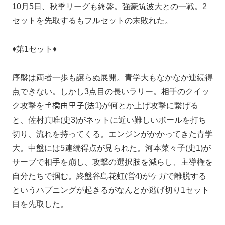
10月5日、秋季リーグも終盤。強豪筑波大との一戦。2
セットを先取するもフルセットの末敗れた。
♦第1セット♦
序盤は両者一歩も譲らぬ展開。青学大もなかなか連続得
点できない。しかし3点目の長いラリー。相手のクイッ
ク攻撃を𡈽橋由里子(法1)が何とか上げ攻撃に繋げる
と、佐村真唯(史3)がネットに近い難しいボールを打ち
切り、流れを持ってくる。エンジンがかかってきた青学
大。中盤には5連続得点が見られた。河本菜々子(史1)が
サーブで相手を崩し、攻撃の選択肢を減らし、主導権を
自分たちで掴む。終盤谷島花虹(営4)がケガで離脱する
というハプニングが起きるがなんとか逃げ切り1セット
目を先取した。