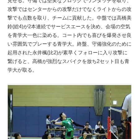
見せる。守備では堅実なブロックでワンタッチを取り、
攻撃ではセンターからの攻撃だけでなくライトからの攻
撃でも点数を取り、チームに貢献した。中盤では高橋美
鈴(総4)が2本連続でサービスエースを決め、会場の空気
を青学大一色に染める。コート内でも喜びを爆発させ良
い雰囲気でプレーする青学大。終盤、守備強化のために
起用された永井楓(比2)が素早くフォローに入り攻撃に
繋げると、高橋が強烈なスパイクを放ち2セット目も青
学大が取る。