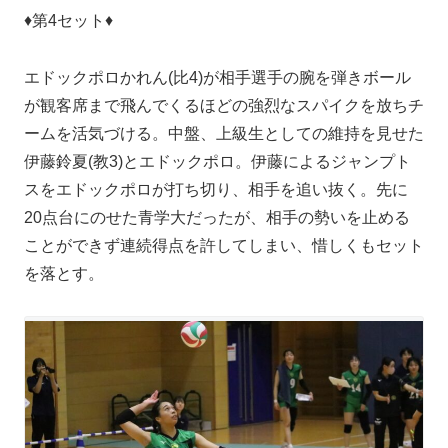
♦第4セット♦
エドックポロかれん(比4)が相手選手の腕を弾きボール
が観客席まで飛んでくるほどの強烈なスパイクを放ちチ
ームを活気づける。中盤、上級生としての維持を見せた
伊藤鈴夏(教3)とエドックポロ。伊藤によるジャンプト
スをエドックポロが打ち切り、相手を追い抜く。先に
20点台にのせた青学大だったが、相手の勢いを止める
ことができず連続得点を許してしまい、惜しくもセット
を落とす。