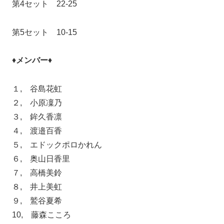
第4セット 22-25
第5セット 10-15
♦
メンバー
♦
１, 谷島花虹
２, 小原凜乃
３, 鉾久香凛
４, 渡邉百香
５, エドックポロかれん
６, 奥山日香里
７, 高橋美鈴
８, 井上美虹
９, 鷲谷夏希
10, 藤森こころ