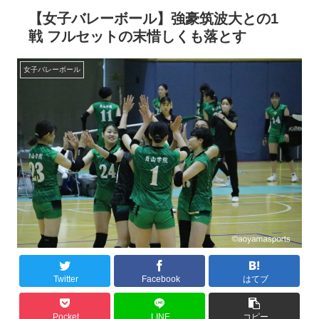
【女子バレーボール】強豪筑波大との1
戦 フルセットの末惜しくも落とす
女子バレーボール
Twitter
Facebook
はてブ
Pocket
LINE
コピー