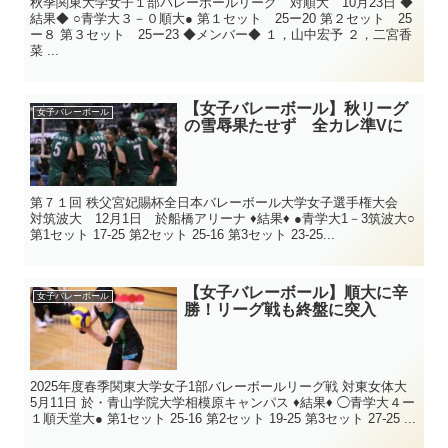
秋季関東大学女子１部バレーボールリーグ 対順大 10月23日 ◆
結果◆ ○青学大３－０順大● 第１セット 25ー20 第２セット 25
ー８ 第３セット 25ー23 ◆メンバー◆ １，山中宏予 ２，二宮香
菜 ...
【女子バレーボール】秋リーグ
女子バレーボール
の雪辱果たせず 全カレ準Vに
第７１回 秩父宮妃賜杯全日本バレーボール大学女子選手権大会
対筑波大 12月1日 於船橋アリーナ ♦結果♦ ●青学大1－3筑波大○
第1セット 17-25 第2セット 25-16 第3セット 23-25...
【女子バレーボール】順大に辛
女子バレーボール
勝！リーグ戦も終盤に突入
2025年度春季関東大学女子1部バレーボールリーグ戦 対東女体大
5月11日 於・青山学院大学相模原キャンパス ♦結果♦ ◯青学大４ー
１順天堂大● 第1セット 25-16 第2セット 19-25 第3セット 27-25 ...