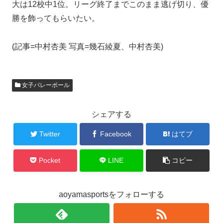
大は12校中1位。リーグ終了までこのまま逃げ切り、優
勝を飾ってもらいたい。
(記事=中村杏美 写真=幾石綾夏、中村杏美)
女子バレーボール
シェアする
Twitter
Facebook
はてブ
Pocket
LINE
コピー
aoyamasportsをフォローする