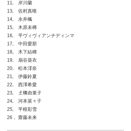
11, 岸川蘭
13, 佐村真唯
14, 永井楓
15, 木原未稀
16, 平ヴィヴィアンチディンマ
17, 中田愛那
18, 木下結稀
19, 扇谷葵衣
20, 松本澪奈
21, 伊藤鈴夏
22, 西澤希愛
23, 𡈽橋由里子
24, 河本菜々子
25, 平根彩雪
26， 齋藤未来