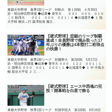
東都大学野球 春季1部リーグ 対駒大 第１回戦 ４月30日
於・明治神宮野球場 ◆結果◆ 青学大 ０３１ ０００ ０１０
｜５ 駒澤大 ００１ ０００ ０２１｜４ ◆出場選手◆ １ 指
大手晴 横浜→打 森澤拓海 履正...
【硬式野球】悲願のリーグ制覇
硬式野球
達成！全員野球で掴み取った17
年ぶりの優勝は4本塁打二桁得点
の快勝！
東都大学野球 春季1部リーグ 対國學大 第2回戦 5月17日
於・明治神宮球場 ◆結果◆ 青学大 ４００ １２２ ００１｜１
０ 国學大 ０００ ００１ ０００｜１ ◆出場選手◆ １ 中 中島大
輔 龍谷大平安 ２ 三 ...
【硬式野球】エース中西魂の完
硬式野球
投！開幕戦を白星で飾る
東都大学野球 秋季1部リーグ 対国学院大 第1回戦 9月16日