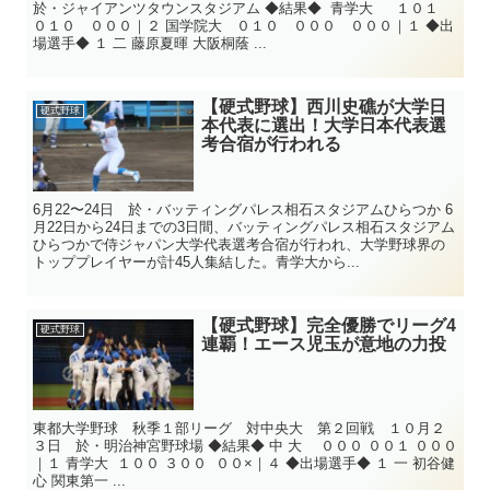
於・ジャイアンツタウンスタジアム ◆結果◆ 青学大 １０１
０１０ ０００｜２ 国学院大 ０１０ ０００ ０００｜１ ◆出
場選手◆ １ 二 藤原夏暉 大阪桐蔭 ...
【硬式野球】西川史礁が大学日
硬式野球
本代表に選出！大学日本代表選
考合宿が行われる
6月22〜24日 於・バッティングパレス相石スタジアムひらつか 6
月22日から24日までの3日間、バッティングパレス相石スタジアム
ひらつかで侍ジャパン大学代表選考合宿が行われ、大学野球界の
トッププレイヤーが計45人集結した。青学大から...
【硬式野球】完全優勝でリーグ4
硬式野球
連覇！エース児玉が意地の力投
東都大学野球 秋季１部リーグ 対中央大 第２回戦 １０月２
３日 於・明治神宮野球場 ◆結果◆ 中 大 ０００ ００１ ０００
｜１ 青学大 １００ ３００ ００×｜４ ◆出場選手◆ １ 一 初谷健
心 関東第一 ...