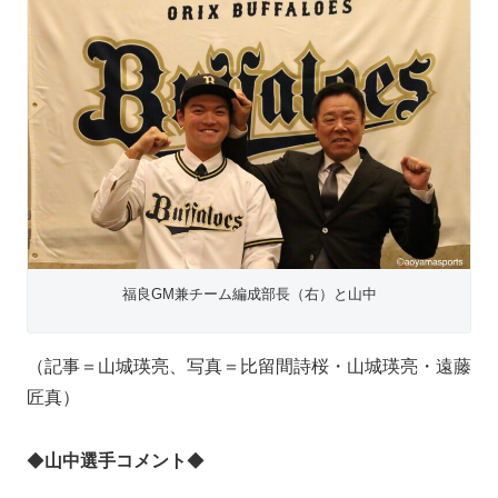
福良GM兼チーム編成部長（右）と山中
（記事＝山城瑛亮、写真＝比留間詩桜・山城瑛亮・遠藤
匠真）
◆
山中選手コメント
◆