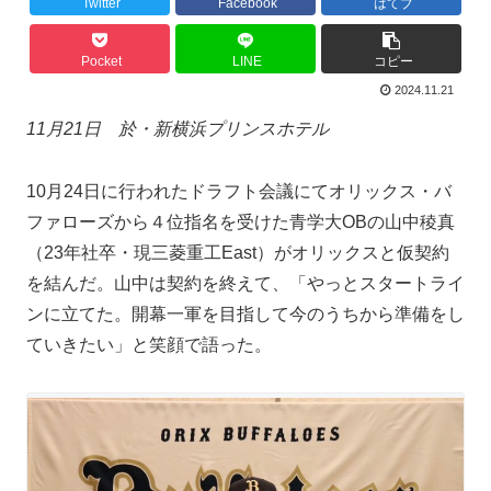
Twitter
Facebook
はてブ
Pocket
LINE
コピー
2024.11.21
11月21日 於・新横浜プリンスホテル
10月24日に行われたドラフト会議にてオリックス・バ
ファローズから４位指名を受けた青学大OBの山中稜真
（23年社卒・現三菱重工East）がオリックスと仮契約
を結んだ。山中は契約を終えて、「やっとスタートライ
ンに立てた。開幕一軍を目指して今のうちから準備をし
ていきたい」と笑顔で語った。