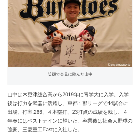
笑顔で会見に臨んだ山中
山中は木更津総合高から2019年に青学大に入学。入学
後は打力を武器に活躍し、東都１部リーグで44試合に
出場。打率.266、４本塁打、23打点の成績を残し、４
年春にはベストナインに輝いた。卒業後は社会人野球の
強豪、三菱重工Eastに入社した。