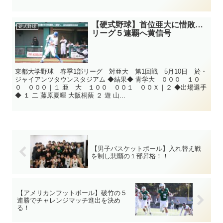
【硬式野球】首位亜大に惜敗…
硬式野球
リーグ５連覇へ黄信号
東都大学野球 春季1部リーグ 対亜大 第1回戦 5月10日 於・
ジャイアンツタウンスタジアム ◆結果◆ 青学大 ０００ １０
０ ０００｜１ 亜 大 １００ ００１ ００Ｘ｜２ ◆出場選手
◆ １ 二 藤原夏暉 大阪桐蔭 ２ 遊 山...
【男子バスケットボール】入れ替え戦
を制し悲願の１部昇格！！
【アメリカンフットボール】破竹の５
連勝でチャレンジマッチ進出を決め
る！