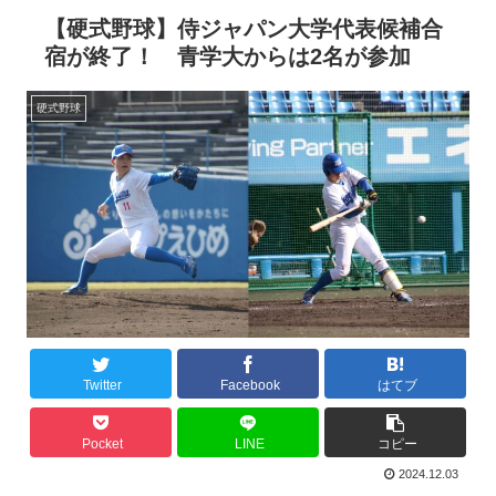
【硬式野球】侍ジャパン大学代表候補合
宿が終了！ 青学大からは2名が参加
硬式野球
Twitter
Facebook
はてブ
Pocket
LINE
コピー
2024.12.03