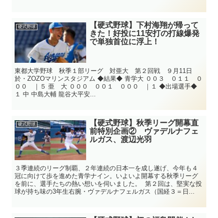
【硬式野球】下村海翔が帰って
硬式野球
きた！好投に11安打の打線爆発
で単独首位に浮上！
東都大学野球 秋季１部リーグ 対亜大 第２回戦 ９月11日
於・ZOZOマリンスタジアム ◆結果◆ 青学大 ００３ ０１１ ０
００ ｜５ 亜 大 ０００ ００１ ０００ ｜１ ◆出場選手◆
１ 中 中島大輔 龍谷大平安...
【硬式野球】秋季リーグ開幕直
硬式野球
前特別企画② ヴァデルナフェ
ルガス、渡辺光羽
３季連続のリーグ制覇、２年連続の日本一を成し遂げ、今年も４
冠に向けて歩を進めた青学ナイン。いよいよ開幕する秋季リーグ
を前に、選手たちの熱い想いを伺いました。 第２回は、堅実な投
球が持ち味の3年生右腕・ヴァデルナフェルガス（国経３＝日...