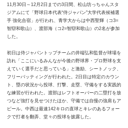
11月30日～12月2日までの3日間、松山坊っちゃんスタ
ジアムにて「野球日本代表“侍ジャパン”大学代表候補選
手 強化合宿」が行われ、青学大からは中西聖輝（コ3=
智辯和歌山）、渡部海（コ2=智辯和歌山）の2名が参加
した。
初日は侍ジャパントップチームの井端弘和監督が球場を
訪れ「ここにいるみんなが今後の野球界・プロ野球を支
えていく選手だと思っている」と激励、シートノック、
フリーバッティングが行われた。2日目は特定のカウン
ト、塁の状況から投球、打撃、走塁、守備をする実践的
な練習が行われた。渡部はレフトオーバーの二塁打を放
つなど強打を見せつけたほか、守備では自慢の強肩もア
ピール。中西は最速142キロの直球とキレのあるフォー
クで打者を翻弄、堂々の投球を披露した。