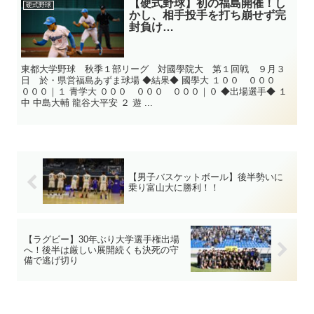
【硬式野球】初の福島開催！し
硬式野球
かし、相手投手を打ち崩せず完
封負け…
東都大学野球 秋季１部リーグ 対國學院大 第１回戦 ９月３
日 於・県営福島あずま球場 ◆結果◆ 國學大 １００ ０００
０００｜１ 青学大 ０００ ０００ ０００｜０ ◆出場選手◆ １
中 中島大輔 龍谷大平安 ２ 遊 ...
【男子バスケットボール】後半勢いに
乗り富山大に勝利！！
【ラグビー】30年ぶり大学選手権出場
へ！後半は厳しい展開続くも決死の守
備で逃げ切り