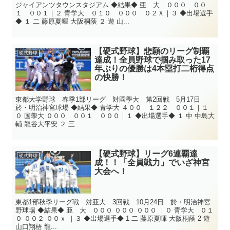
ジャイアンツタウンスタジアム ◆結果◆ 亜 大 ０００ ００
１ ００１｜２ 青学大 ０１０ ０００ ０２Ｘ｜３ ◆出場選手
◆ １ 二 藤原夏暉 大阪桐蔭 ２ 遊 山...
【硬式野球】悲願のリーグ制覇
硬式野球
達成！全員野球で掴み取った17
年ぶりの優勝は4本塁打二桁得点
の快勝！
東都大学野球 春季1部リーグ 対國學大 第2回戦 5月17日
於・明治神宮球場 ◆結果◆ 青学大 ４００ １２２ ００１｜１
０ 国學大 ０００ ００１ ０００｜１ ◆出場選手◆ １ 中 中島大
輔 龍谷大平安 ２ 三 ...
【硬式野球】リーグ6連覇達
硬式野球
成！！「全員戦力」でいざ神宮
大会へ！
東都1部秋季リーグ戦 対亜大 3回戦 10月24日 於・明治神宮
野球場 ◆結果◆ 亜 大 ０００ ０００ ０００ ｜０ 青学大 ０１
０ ００２ ００ｘ ｜３ ◆出場選手◆ 1 二 藤原夏暉 大阪桐蔭 2 遊
山口翔梧 龍...