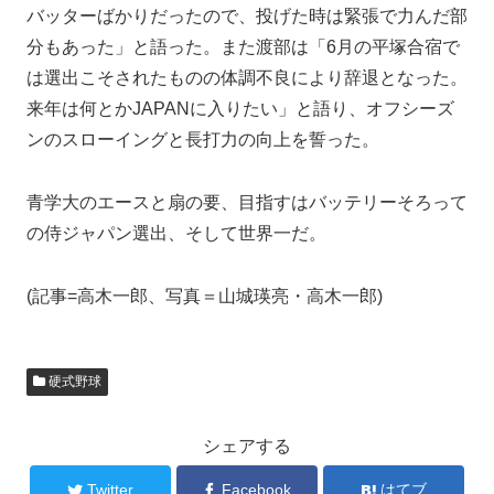
バッターばかりだったので、投げた時は緊張で力んだ部
分もあった」と語った。また渡部は「6月の平塚合宿で
は選出こそされたものの体調不良により辞退となった。
来年は何とかJAPANに入りたい」と語り、オフシーズ
ンのスローイングと長打力の向上を誓った。
青学大のエースと扇の要、目指すはバッテリーそろって
の侍ジャパン選出、そして世界一だ。
(記事=高木一郎、写真＝山城瑛亮・高木一郎)
硬式野球
シェアする
Twitter
Facebook
はてブ