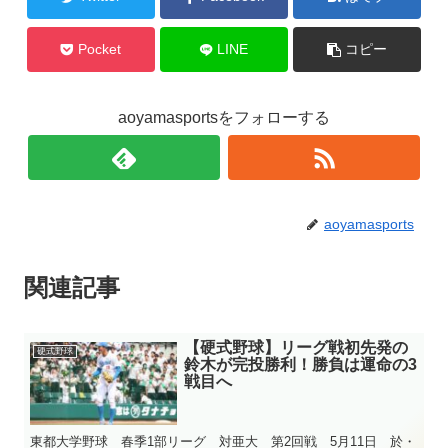
Pocket
LINE
コピー
aoyamasportsをフォローする
aoyamasports
関連記事
【硬式野球】リーグ戦初先発の
硬式野球
鈴木が完投勝利！勝負は運命の3
戦目へ
東都大学野球 春季1部リーグ 対亜大 第2回戦 5月11日 於・