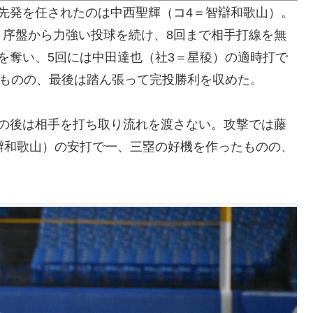
先発を任されたのは中西聖輝（コ4＝智辯和歌山）。
、序盤から力強い投球を続け、8回まで相手打線を無
を奪い、5回には中田達也（社3＝星稜）の適時打で
るものの、最後は踏ん張って完投勝利を収めた。
その後は相手を打ち取り流れを渡さない。攻撃では藤
辯和歌山）の安打で一、三塁の好機を作ったものの、