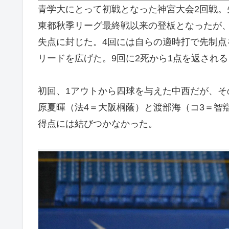
青学大にとって初戦となった神宮大会2回戦。
東都秋季リーグ最終戦以来の登板となったが
失点に封じた。4回には自らの適時打で先制点
リードを広げた。9回に2死から1点を返され
初回、1アウトから四球を与えた中西だが、
原夏暉（法4＝大阪桐蔭）と渡部海（コ3＝智
得点には結びつかなかった。