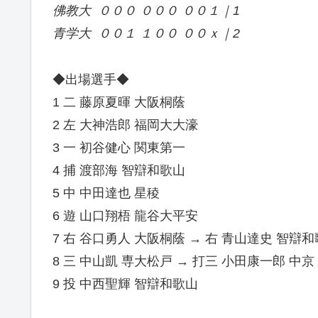
佛教大
０００ ０００
００１｜1
青学大
００１
１００
００ｘ｜2
◆出場選手◆
1 二 藤原夏暉 大阪桐蔭
2 左 大神浩郎 福岡大大濠
3 一 初谷健心 関東第一
4 捕 渡部海 智辯和歌山
5 中 中田達也 星稜
6 遊 山口翔梧 龍谷大平安
7 右 谷口勇人 大阪桐蔭 → 右 青山達史 智辯
8 三 中山凱 専大松戸 → 打三 小田康一郎 中京
9 投 中西聖輝 智辯和歌山