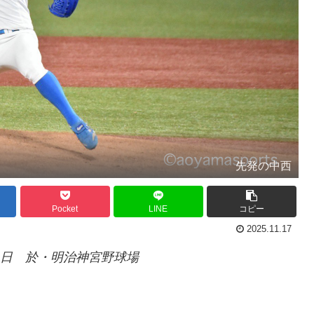
先発の中西
Pocket
LINE
コピー
2025.11.17
6日 於・明治神宮野球場