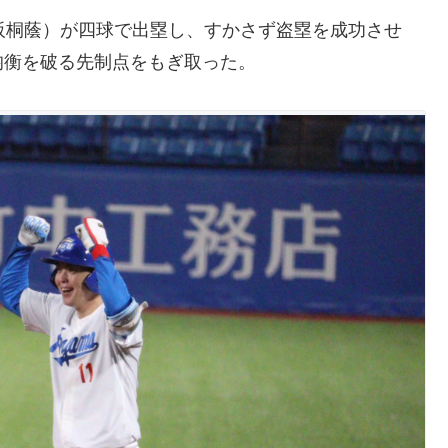
阪桐蔭）が四球で出塁し、すかさず盗塁を成功させ
均衡を破る先制点をもぎ取った。