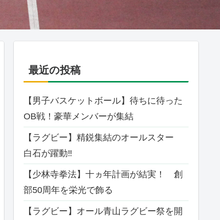
最近の投稿
【男子バスケットボール】待ちに待った
OB戦！豪華メンバーが集結
【ラグビー】精鋭集結のオールスター
白石が躍動‼
【少林寺拳法】十ヵ年計画が結実！ 創
部50周年を栄光で飾る
【ラグビー】オール⻘⼭ラグビー祭を開