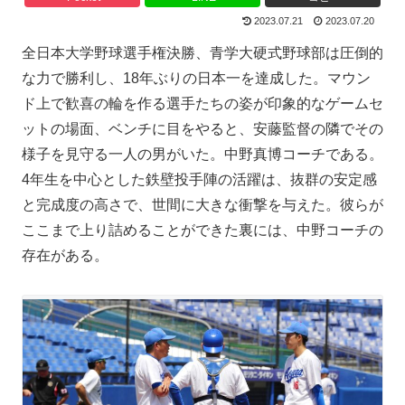
2023.07.21
2023.07.20
全日本大学野球選手権決勝、青学大硬式野球部は圧倒的
な力で勝利し、18年ぶりの日本一を達成した。マウン
ド上で歓喜の輪を作る選手たちの姿が印象的なゲームセ
ットの場面、ベンチに目をやると、安藤監督の隣でその
様子を見守る一人の男がいた。中野真博コーチである。
4年生を中心とした鉄壁投手陣の活躍は、抜群の安定感
と完成度の高さで、世間に大きな衝撃を与えた。彼らが
ここまで上り詰めることができた裏には、中野コーチの
存在がある。