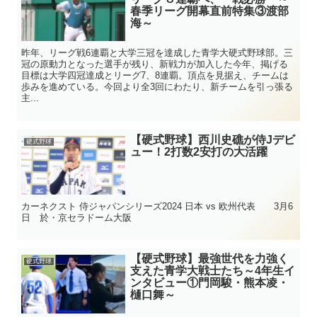
春季リーグ開幕直前特集③渡部
海～
昨年、リーグ戦6連覇と大学三冠を達成した青学大硬式野球部。三
冠の原動力となった選手が残り、新戦力が加入した今年、掲げる
目標は大学四冠達成とリーグ7、8連覇。頂点を見据え、チームは
歩みを進めている。今回より全3回にわたり、新チームを引っ張る
主...
【硬式野球】西川史礁が侍Jデビ
硬式野球
ュー！2打数2安打の大活躍
カーネクスト 侍ジャパンシリーズ2024 日本 vs 欧州代表 3月6
日 於・京セラドーム大阪
【硬式野球】最強世代を力強く
硬式野球
支えた青学大戦士たち～4年生イ
ンタビュー①門岡駿・熊本凌・
樋口舞～