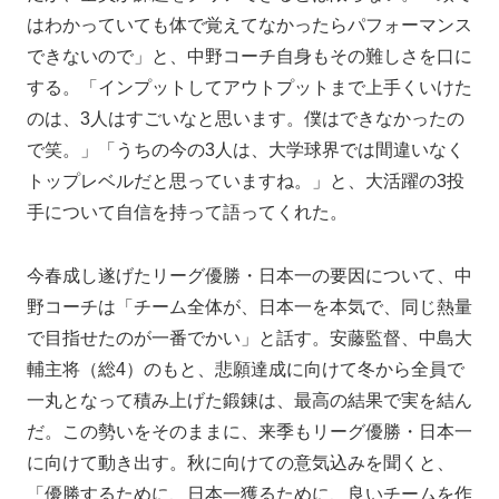
はわかっていても体で覚えてなかったらパフォーマンス
できないので」と、中野コーチ自身もその難しさを口に
する。「インプットしてアウトプットまで上手くいけた
のは、3人はすごいなと思います。僕はできなかったの
で笑。」「うちの今の3人は、大学球界では間違いなく
トップレベルだと思っていますね。」と、大活躍の3投
手について自信を持って語ってくれた。
今春成し遂げたリーグ優勝・日本一の要因について、中
野コーチは「チーム全体が、日本一を本気で、同じ熱量
で目指せたのが一番でかい」と話す。安藤監督、中島大
輔主将（総4）のもと、悲願達成に向けて冬から全員で
一丸となって積み上げた鍛錬は、最高の結果で実を結ん
だ。この勢いをそのままに、来季もリーグ優勝・日本一
に向けて動き出す。秋に向けての意気込みを聞くと、
「優勝するために、日本一獲るために、良いチームを作