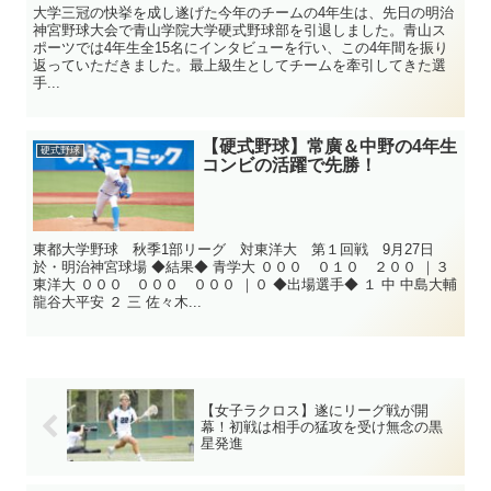
大学三冠の快挙を成し遂げた今年のチームの4年生は、先日の明治
神宮野球大会で青山学院大学硬式野球部を引退しました。青山ス
ポーツでは4年生全15名にインタビューを行い、この4年間を振り
返っていただきました。最上級生としてチームを牽引してきた選
手...
【硬式野球】常廣＆中野の4年生
硬式野球
コンビの活躍で先勝！
東都大学野球 秋季1部リーグ 対東洋大 第１回戦 9月27日
於・明治神宮球場 ◆結果◆ 青学大 ０００ ０１０ ２００ ｜３
東洋大 ０００ ０００ ０００ ｜０ ◆出場選手◆ １ 中 中島大輔
龍谷大平安 ２ 三 佐々木...
【女子ラクロス】遂にリーグ戦が開
幕！初戦は相手の猛攻を受け無念の黒
星発進