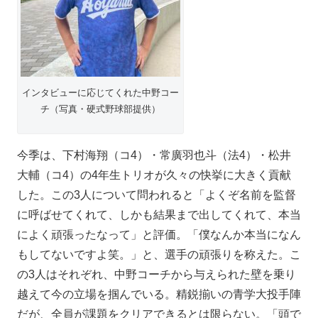
インタビューに応じてくれた中野コー
チ（写真・硬式野球部提供）
今季は、下村海翔（コ4）・常廣羽也斗（法4）・松井
大輔（コ4）の4年生トリオが久々の快挙に大きく貢献
した。この3人について問われると「よくぞ名前を監督
に呼ばせてくれて、しかも結果まで出してくれて、本当
によく頑張ったなって」と評価。「僕なんか本当になん
もしてないですよ笑。」と、選手の頑張りを称えた。こ
の3人はそれぞれ、中野コーチから与えられた壁を乗り
越えて今の立場を掴んでいる。精鋭揃いの青学大投手陣
だが、全員が課題をクリアできるとは限らない。「頭で