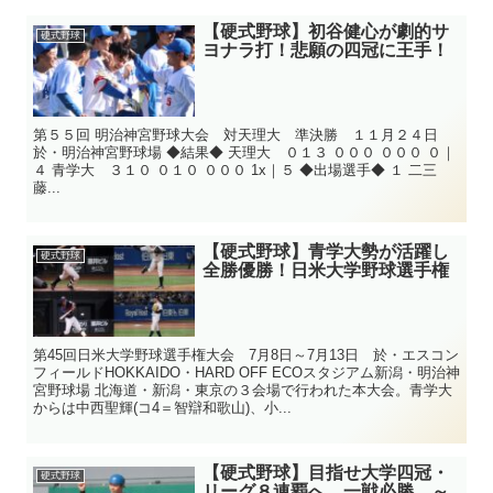
【硬式野球】初谷健心が劇的サ
硬式野球
ヨナラ打！悲願の四冠に王手！
第５５回 明治神宮野球大会 対天理大 準決勝 １１月２４日
於・明治神宮野球場 ◆結果◆ 天理大 ０１３ ０００ ０００ ０｜
４ 青学大 ３１０ ０１０ ０００ 1x｜５ ◆出場選手◆ １ 二三
藤...
【硬式野球】青学大勢が活躍し
硬式野球
全勝優勝！日米大学野球選手権
第45回日米大学野球選手権大会 7月8日～7月13日 於・エスコン
フィールドHOKKAIDO・HARD OFF ECOスタジアム新潟・明治神
宮野球場 北海道・新潟・東京の３会場で行われた本大会。青学大
からは中西聖輝(コ4＝智辯和歌山)、小...
【硬式野球】目指せ大学四冠・
硬式野球
リーグ８連覇へ、一戦必勝 ～