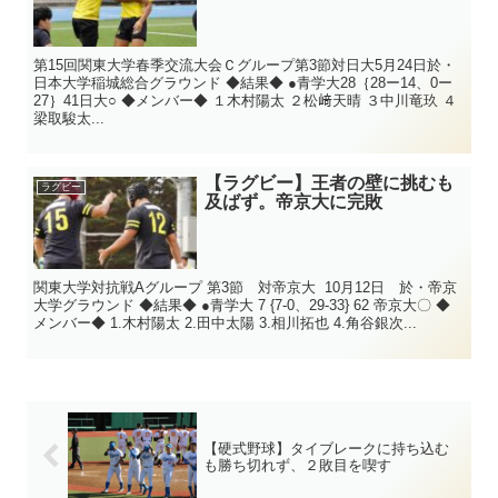
第15回関東大学春季交流大会Ｃグループ第3節対日大5月24日於・
日本大学稲城総合グラウンド ◆結果◆ ●青学大28｛28ー14、0ー
27｝41日大○ ◆メンバー◆ １木村陽太 ２松﨑天晴 ３中川竜玖 ４
梁取駿太...
【ラグビー】王者の壁に挑むも
ラグビー
及ばず。帝京大に完敗
関東大学対抗戦Aグループ 第3節 対帝京大 10月12日 於・帝京
大学グラウンド ◆結果◆ ●青学大 7 {7-0、29-33} 62 帝京大〇 ◆
メンバー◆ 1.木村陽太 2.田中太陽 3.相川拓也 4.角谷銀次...
【硬式野球】タイブレークに持ち込む
も勝ち切れず、２敗目を喫す