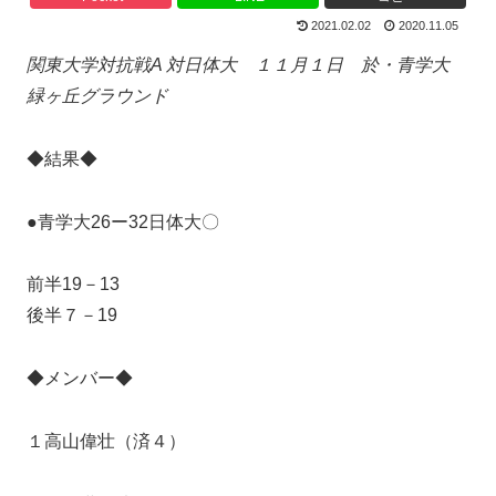
2021.02.02
2020.11.05
関東大学対抗戦
A
対日体大 １１月１日 於・青学大
緑ヶ丘グラウンド
◆結果◆
●青学大26ー32日体大〇
前半19－13
後半７－19
◆メンバー◆
１高山偉壮（済４）