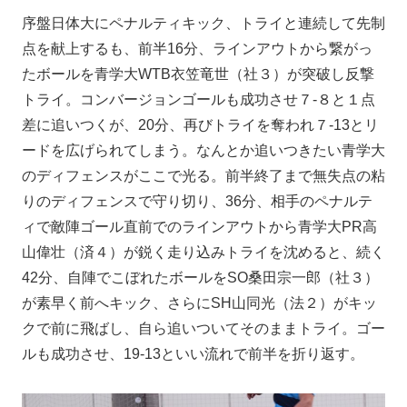
序盤日体大にペナルティキック、トライと連続して先制
点を献上するも、前半16分、ラインアウトから繋がっ
たボールを青学大WTB衣笠竜世（社３）が突破し反撃
トライ。コンバージョンゴールも成功させ７-８と１点
差に追いつくが、20分、再びトライを奪われ７-13とリ
ードを広げられてしまう。なんとか追いつきたい青学大
のディフェンスがここで光る。前半終了まで無失点の粘
りのディフェンスで守り切り、36分、相手のペナルテ
ィで敵陣ゴール直前でのラインアウトから青学大PR高
山偉壮（済４）が鋭く走り込みトライを沈めると、続く
42分、自陣でこぼれたボールをSO桑田宗一郎（社３）
が素早く前へキック、さらにSH山同光（法２）がキッ
クで前に飛ばし、自ら追いついてそのままトライ。ゴー
ルも成功させ、19-13といい流れで前半を折り返す。