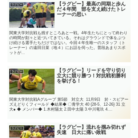
【ラグビー】最高の同期と歩ん
ラグビー
だ４年間 部を支え続けたトレ
ーナーの思い
関東大学対抗戦も残すところあと一戦。4年生たちにとって終わり
の時間が刻々と近づいてきている。それはグラウンドで体をぶつ
け続ける選手たちだけではない。今回４年生唯一のスタッフ（ト
レーナー）の遠田日菜（地４）にお話を伺った。普段あまりスポ
ットが...
【ラグビー】リードを守り切り
ラグビー
立大に競り勝つ！対抗戦初勝利
を挙げる！
関東大学対抗戦Aグループ 第5節 対立大 11月9日 於・スピアー
ズえどりくフィールド ◆結果◆ 〇青学大 40 {28-5、12-26} 31 立
大● ◆ メンバー◆ 1.木村陽太 2.田中太陽 3.中川竜玖 4....
【ラグビー】流れを掴み切れず
ラグビー
失速 日大に痛い敗戦