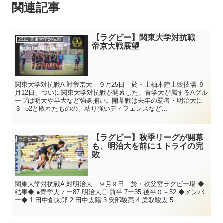
関連記事
【ラグビー】関東大学対抗戦
2021 関東大学対抗戦
帝京大戦展望
関東大学対抗戦A 対帝京大 ９月25日 於・上柚木陸上競技場 ９
月12日、ついに関東大学対抗戦が開幕した。青学大が属するAグル
ープは明大や早大など強豪揃い。開幕戦は去年の覇者・明治大に
３- 52と敗れたものの、粘り強いディフェンスなど...
【ラグビー】秋季リーグが開幕
ラグビー
も、明治大を前に１トライの完
敗
関東大学対抗戦A 対明治大 ９月９日 於・秩父宮ラグビー場 ◆
結果◆ ●青学大７ー87 明治大〇 前半 7ー35 後半０－52 ◆メンバ
ー◆ 1 田中創太郎 2 田中太陽 3 安部駿亮 4 梁取駿太 5 ...