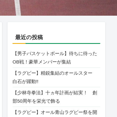
最近の投稿
【男子バスケットボール】待ちに待った
OB戦！豪華メンバーが集結
【ラグビー】精鋭集結のオールスター
白石が躍動‼
【少林寺拳法】十ヵ年計画が結実！ 創
部50周年を栄光で飾る
【ラグビー】オール⻘⼭ラグビー祭を開