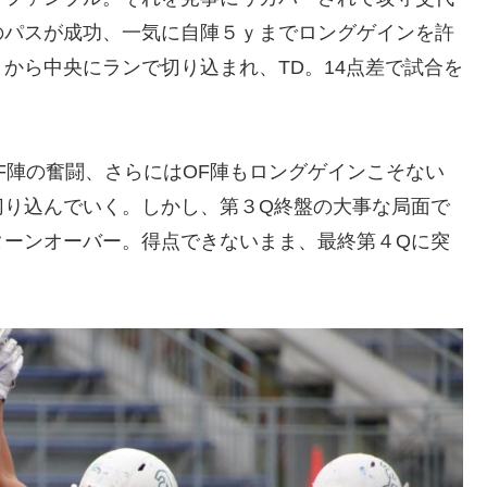
のパスが成功、一気に自陣５ｙまでロングゲインを許
から中央にランで切り込まれ、TD。14点差で試合を
F陣の奮闘、さらにはOF陣もロングゲインこそない
切り込んでいく。しかし、第３Q終盤の大事な局面で
ターンオーバー。得点できないまま、最終第４Qに突