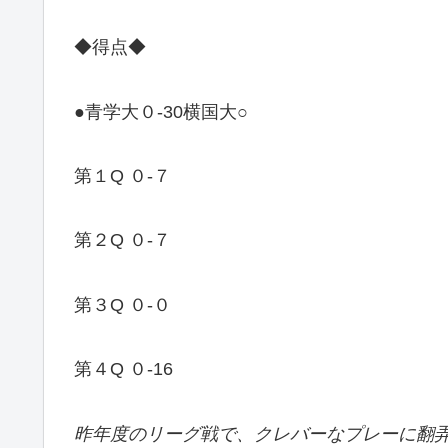
◆得点◆
●青学大０-30横国大○
第１Q ０-７
第２Q ０-７
第３Q ０-０
第４Q ０-16
昨年度のリーグ戦で、クレバーなプレーに翻