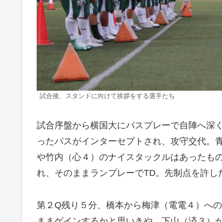
試合後、スタンドに向けて挨拶をする選手たち
試合序盤から横国大にパスプレーで自陣へ深
ったパスがインターセプトされ、攻守交代。青
や竹内（心４）のナイスタックルはあったも
れ、そのままランプレーでTD。先制点を許し
第２Q残り５分、橋本から梅津（電電４）へ
ままゲインするかと思いきや、下山（済３）