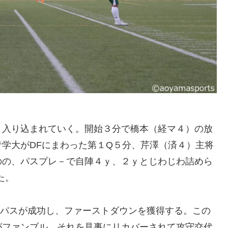
く入り込まれていく。開始３分で橋本（経マ４）の放
学大がDFにまわった第１Q５分、芹澤（済４）主将
のの、パスプレ－で自陣４ｙ、２ｙとじわじわ詰めら
た。
のパスが成功し、ファーストダウンを獲得する。この
がファンブル。それを見事にリカバーされて攻守交代