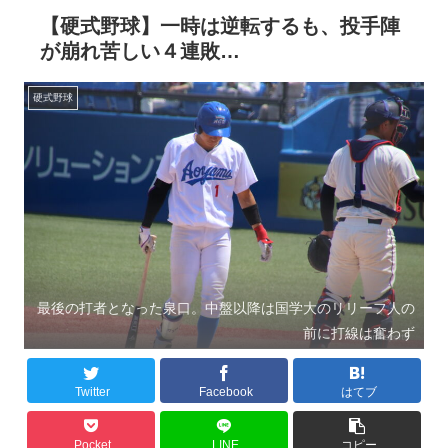
【硬式野球】一時は逆転するも、投手陣
が崩れ苦しい４連敗…
硬式野球
最後の打者となった泉口。中盤以降は国学大のリリーフ人の
前に打線は奮わず
Twitter
Facebook
はてブ
Pocket
LINE
コピー