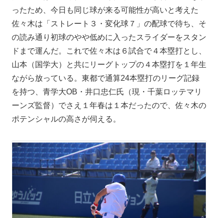
ったため、今日も同じ球が来る可能性が高いと考えた
佐々木は「ストレート３・変化球７」の配球で待ち、そ
の読み通り初球のやや低めに入ったスライダーをスタン
ドまで運んだ。これで佐々木は６試合で４本塁打とし、
山本（国学大）と共にリーグトップの４本塁打を１年生
ながら放っている。東都で通算24本塁打のリーグ記録
を持つ、青学大OB・井口忠仁氏（現・千葉ロッテマリ
ーンズ監督）でさえ１年春は１本だったので、佐々木の
ポテンシャルの高さが伺える。