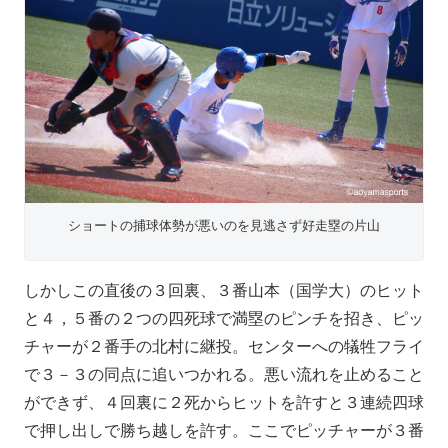
ショートの捕球体勢が悪いのを見逃さず好走塁の片山
しかしこの直後の３回裏、３番山本（国学大）のヒット
と４，５番の２つの四死球で満塁のピンチを招き、ピッ
チャーが２番手の北村に継投。センターへの犠牲フライ
で３－３の同点に追いつかれる。悪い流れを止めること
ができず、４回裏に２死からヒットを許すと３連続四球
で押し出しで勝ち越しを許す。ここでピッチャーが３番