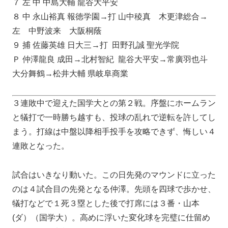
７ 左 中 中島大輔 龍谷大平安
８ 中 永山裕真 報徳学園→打 山中稜真 木更津総合→
左 中野波来 大阪桐蔭
９ 捕 佐藤英雄 日大三→打 田野孔誠 聖光学院
Ｐ 仲澤龍良 成田→北村智紀 龍谷大平安→常廣羽也斗
大分舞鶴→松井大輔 県岐阜商業
３連敗中で迎えた国学大との第２戦。序盤にホームラン
と犠打で一時勝ち越すも、投球の乱れで逆転を許してし
まう。打線は中盤以降相手投手を攻略できず、悔しい４
連敗となった。
試合はいきなり動いた。この日先発のマウンドに立った
のは４試合目の先発となる仲澤。先頭を四球で歩かせ、
犠打などで１死３塁とした後で打席には３番・山本
(ダ）（国学大）。高めに浮いた変化球を完璧に仕留め