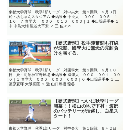
東都大学野球 秋季1部リーグ 対中央大 第２回戦 ９月３日
於・坊ちゃんスタジアム ◆結果◆ 中央大 ０００ ００５ １
１０｜７ 青学大 ０００ ０１０ ０００｜１ ◆出場選手◆ １
中 中島大輔 龍谷大平安 ２ 三 佐々木...
【硬式野球】投手陣奮闘も打線
硬式野球
が沈黙。國學大に無念の完封負
けを喫する。
東都大学野球 秋季1部リーグ 対國學大 第２回戦 ９月１０
日 於・明治神宮野球場 ◆結果◆ 國學大 ０００ ００１ ００
０｜１ 青学大 ０００ ０００ ０００｜０ ◆出場選手◆ １ 二
藤原夏暉 大阪桐蔭 ２ 遊 山口翔梧 龍谷...
【硬式野球】ついに秋季リーグ
硬式野球
開幕！！松山の地で下村・渡部
のバッテリーが活躍し、白星ス
タート！
東都大学野球 秋季1部リーグ 対中央大 第１回戦 ９月２日