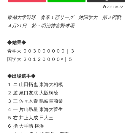
2021.04.22
東都大学野球 春季１部リーグ 対国学大 第２回戦
４月21日 於・明治神宮野球場
◆結果◆
青学大 ００３００００００｜３
国学大 ２０１２００００×｜５
◆出場選手◆
１ ニ 山田拓也 東海大相模
２ 遊 泉口友汰 大阪桐蔭
３ 三 佐々木泰 県岐阜商業
４ 一 片山昂星 東海大菅生
５ 右 井上大成 日大三
６ 指 大手晴 横浜