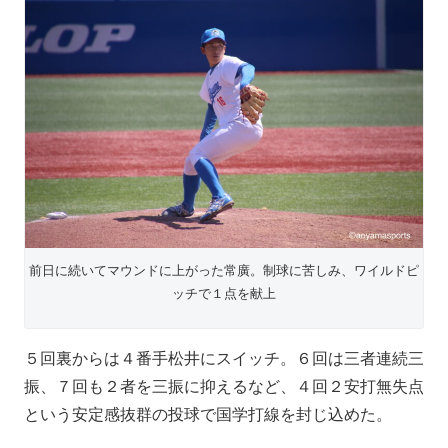
前日に続いてマウンドに上がった常廣。制球に苦しみ、ワイルドピ
ッチで１点を献上
５回裏からは４番手松井にスイッチ。６回は三者連続三
振、７回も２者を三振に抑えるなど、４回２安打無失点
という安定感抜群の投球で国学打線を封じ込めた。