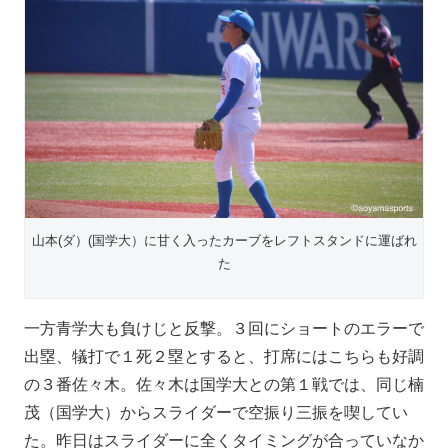
山本(ダ）(国学大）に甘く入ったカーブをレフトスタンドに運ばれ
た
一方青学大も負けじと反撃。３回にショートのエラーで
出塁、犠打で１死２塁とすると、打席にはこちらも好調
の３番佐々木。佐々木は国学大との第１戦では、同じ楠
茂（国学大）からスライダーで空振り三振を喫してい
た。昨日はスライダーに全くタイミングが合っていなか