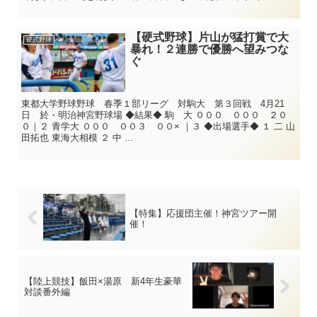
【硬式野球】片山が猛打賞で大
硬式野球
暴れ！２連勝で優勝へ望みつな
ぐ
東都大学野球野球 春季１部リーグ 対駒大 第３回戦 4月21
日 於・明治神宮野球場 ◆結果◆ 駒 大 ０００ ０００ ２０
０｜２ 青学大 ０００ ００３ ００× ｜３ ◆出場選手◆ １ 二 山
田拓也 東海大相模 ２ 中 ...
【特集】応援団主催！神宮ツアー開
催！
【陸上競技】飯田×湯原 新4年生豪華
対談番外編