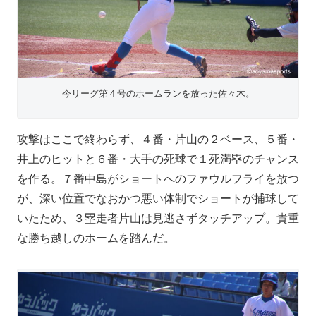
今リーグ第４号のホームランを放った佐々木。
攻撃はここで終わらず、４番・片山の２ベース、５番・
井上のヒットと６番・大手の死球で１死満塁のチャンス
を作る。７番中島がショートへのファウルフライを放つ
が、深い位置でなおかつ悪い体制でショートが捕球して
いたため、３塁走者片山は見逃さずタッチアップ。貴重
な勝ち越しのホームを踏んだ。