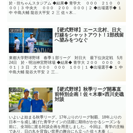
於・坊ちゃんスタジアム ◆結果◆ 青学大 ０００ ２１０ ０
００｜３ 中央大 ０００ ２００ ０００｜２ ◆出場選手◆ １
中 中島大輔 龍谷大平安 ２ 三 佐々木...
【硬式野球】エース北村、日大
硬式野球
打線をシャットアウト！1部残留
へ望みをつなぐ
東都大学野球野球 春季１部リーグ 対日大 最下位決定戦 5月
24日 於・明治神宮野球場 ◆結果◆ 青学大 ２００ ０００ ０
０１｜３ 日 大 ０００ ０００ １００｜１ ◆出場選手◆ １ 中
中島大輔 龍谷大平安 ２ 三...
【硬式野球】秋季リーグ開幕直
硬式野球
前特別企画！佐々木泰×西川史礁
対談
いよいよ始まる秋季リーグ。17年ぶりのリーグ制覇、18年ぶりの
日本一を成し遂げた青学ナインの活躍に期待がかかるシーズンを
前に、全3回に渡る対談企画を用意しました。 今回は、青学の主軸
であり、日の丸を背負い世界の舞台にも立った佐々木泰（...