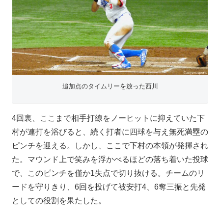
追加点のタイムリーを放った西川
4回裏、ここまで相手打線をノーヒットに抑えていた下
村が連打を浴びると、続く打者に四球を与え無死満塁の
ピンチを迎える。しかし、ここで下村の本領が発揮され
た。マウンド上で笑みを浮かべるほどの落ち着いた投球
で、このピンチを僅か1失点で切り抜ける。チームのリ
ードを守りきり、6回を投げて被安打4、6奪三振と先発
としての役割を果たした。