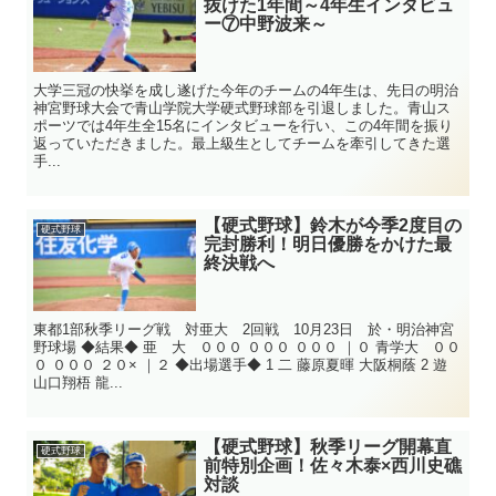
抜けた1年間～4年生インタビュ
ー⑦中野波来～
大学三冠の快挙を成し遂げた今年のチームの4年生は、先日の明治
神宮野球大会で青山学院大学硬式野球部を引退しました。青山ス
ポーツでは4年生全15名にインタビューを行い、この4年間を振り
返っていただきました。最上級生としてチームを牽引してきた選
手...
【硬式野球】鈴木が今季2度目の
硬式野球
完封勝利！明日優勝をかけた最
終決戦へ
東都1部秋季リーグ戦 対亜大 2回戦 10月23日 於・明治神宮
野球場 ◆結果◆ 亜 大 ０００ ０００ ０００ ｜０ 青学大 ００
０ ０００ ２０× ｜２ ◆出場選手◆ 1 二 藤原夏暉 大阪桐蔭 2 遊
山口翔梧 龍...
【硬式野球】秋季リーグ開幕直
硬式野球
前特別企画！佐々木泰×西川史礁
対談