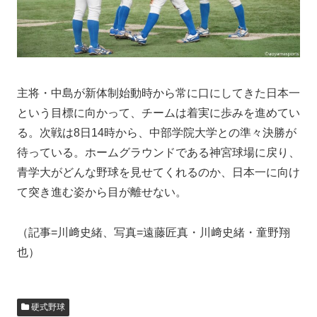
主将・中島が新体制始動時から常に口にしてきた日本一
という目標に向かって、チームは着実に歩みを進めてい
る。次戦は8日14時から、中部学院大学との準々決勝が
待っている。ホームグラウンドである神宮球場に戻り、
青学大がどんな野球を見せてくれるのか、日本一に向け
て突き進む姿から目が離せない。
（記事=川﨑史緒、写真=遠藤匠真・川﨑史緒・童野翔
也）
硬式野球