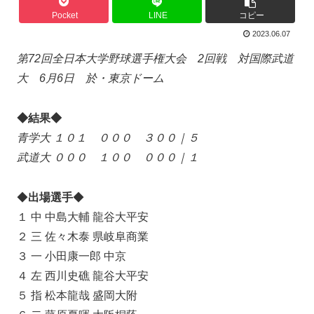
Pocket
LINE
コピー
2023.06.07
第72回全日本大学野球選手権大会 2回戦 対国際武道
大
6月6日 於・東京ドーム
◆結果◆
青学大 １０１ ０００ ３００｜５
武道大 ０００ １００ ０００｜１
◆
出場選手
◆
１ 中 中島大輔 龍谷大平安
２ 三 佐々木泰 県岐阜商業
３ 一 小田康一郎 中京
４ 左 西川史礁 龍谷大平安
５ 指 松本龍哉 盛岡大附