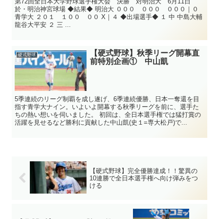
第72回全日本大学野球選手権大会 決勝 対明治大 6月11日
於・明治神宮球場 ◆結果◆ 明治大 ０００ ０００ ０００｜０
青学大 ２０１ １００ ００ X｜４ ◆出場選手◆ １ 中 中島大輔
龍谷大平安 ２ 三 ...
【硬式野球】秋季リーグ開幕直
硬式野球
前特別企画① 中山凱
5季連続のリーグ制覇を成し遂げ、6季連続優勝、日本一奪還を目
指す青学大ナイン。いよいよ開幕する秋季リーグを前に、選手た
ちの熱い想いを伺いました。 初回は、全日本選手権では猛打賞の
活躍を見せるなど勝利に貢献した中山凱(史１=専大松戸)で...
【硬式野球】完全優勝達成！！驚異の
10連勝で全日本選手権へ向け弾みをつ
ける