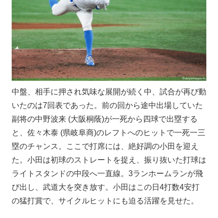
中盤、相手に押され気味な展開が続く中、試合が再び動
いたのは7回表であった。前の回から途中出場していた
副将の中野波来 (大阪桐蔭)が一死から四球で出塁する
と、佐々木泰 (県岐阜商)のレフトへのヒットで一死一三
塁のチャンス。ここで打席には、絶好調の小田を迎え
た。小田は初球のストレートを捉え、振り抜いた打球は
ライトスタンドの中段へ一直線。3ランホームランが飛
び出し、武道大を突き放す。小田はこの日4打数4安打
の猛打賞で、サイクルヒットにも迫る活躍を見せた。