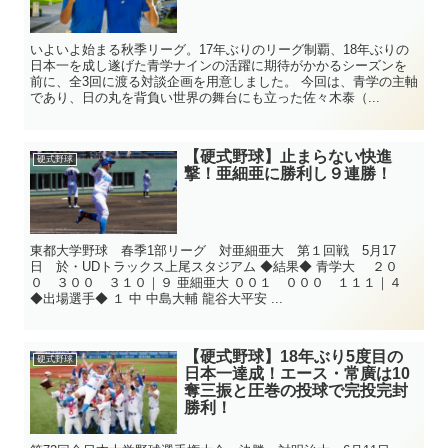
いよいよ始まる秋季リーグ。17年ぶりのリーグ制覇、18年ぶりの
日本一を成し遂げた青学ナインの活躍に期待がかかるシーズンを
前に、全3回に渡る対談企画を用意しました。 今回は、青学の主軸
であり、日の丸を背負い世界の舞台にも立った佐々木泰（...
【硬式野球】止まらない快進
硬式野球
撃！亜細亜に勝利し９連勝！
東都大学野球 春季1部リーグ 対亜細亜大 第１回戦 5月17
日 於・UDトラックス上尾スタジアム ◆結果◆ 青学大 ２０
０ ３００ ３１０｜９ 亜細亜大 ００１ ０００ １１１｜４
◆出場選手◆ １ 中 中島大輔 龍谷大平安 ...
【硬式野球】18年ぶり5度目の
硬式野球
日本一達成！エース・常廣は10
奪三振と圧巻の投球で完投完封
勝利！