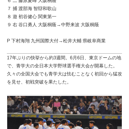
６ 二 藤原夏暉 大阪桐蔭
７ 捕 渡部海 智辯和歌山
８ 遊 初谷健心 関東第一
９ 右 谷口勇人 大阪桐蔭→中野来波 大阪桐蔭
P 下村海翔 九州国際大付→松井大輔 県岐阜商業
17年ぶりの快挙から約3週間。6月6日、東京ドームの地
で、青学大の全日本大学野球選手権大会が開幕した。
久々の全国大会でも青学大は怯むことなく初回から猛攻
を見せ、初戦突破を果たした。