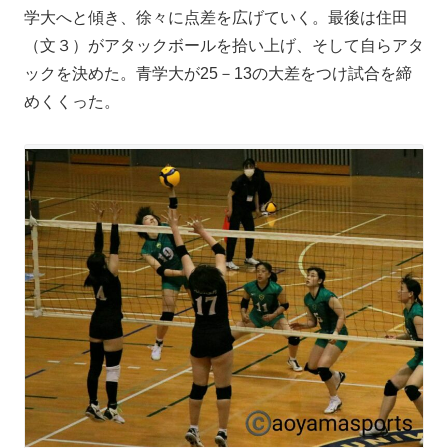
学大へと傾き、徐々に点差を広げていく。最後は住田
（文３）がアタックボールを拾い上げ、そして自らアタ
ックを決めた。青学大が25－13の大差をつけ試合を締
めくくった。