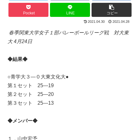
Pocket
LINE
コピー
2021.04.30
2021.04.28
春季関東大学女子１部バレーボールリーグ戦 対大東
大 4月24日
◆結果◆
○青学大３―０大東文化大●
第１セット 25―19
第２セット 25―20
第３セット 25―13
◆メンバー◆
１，山中宏予