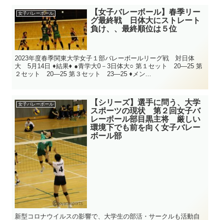
【女子バレーボール】春季リー
女子バレーボール
グ最終戦 日体大にストレート
負け、、最終順位は５位
2023年度春季関東大学女子１部バレーボールリーグ戦 対日体
大 5月14日 ♦結果♦ ●青学大0－3日体大○ 第１セット 20―25 第
２セット 20―25 第３セット 23―25 ♦メン...
【シリーズ】選手に問う、大学
女子バレーボール
スポーツの現状 第２回女子バ
レーボール部目黒主将 厳しい
環境下でも前を向く女子バレー
ボール部
新型コロナウイルスの影響で、大学生の部活・サークルも活動自