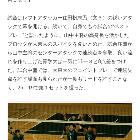
試合はレフトアタッカー住田帆志乃（文３）の鋭いアタ
ックで幕を開ける。続いて、自身でも今試合の“ベスト
プレー”と語ったように、山中主将の高身長を活かした
ブロックが大東大のスパイクを食いとめた。試合序盤か
ら山中主将のセンターアタックで連続点を奪取。良い流
れを作り上げた青学大は一気に11―３と8点差をつけ
た。試合中盤では、大東大のフェイントプレーで連続失
点を許す場面も見られたが一度もリードを許すことな
く、25―19で第１セットを獲った。