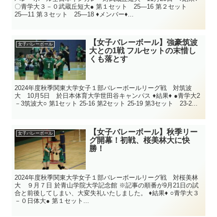
〇青学大３－０武蔵丘短大● 第１セット 25―16 第２セット
25―11 第３セット 25―18 ♦メンバー♦...
【女子バレーボール】強豪筑波
女子バレーボール
大との1戦 フルセットの末惜し
くも落とす
2024年度秋季関東大学女子１部バレーボールリーグ戦 対筑波
大 10月5日 於日本体育大学世田谷キャンパス ♦結果♦ ●青学大2
－3筑波大○ 第1セット 25-16 第2セット 25-19 第3セット 23-2...
【女子バレーボール】秋季リー
女子バレーボール
グ開幕！初戦、桜美林大に快
勝！
2024年度秋季関東大学女子１部バレーボールリーグ戦 対桜美林
大 ９月７日 於青山学院大学記念館 ※記事の順番が9月21日の試
合と前後してしまい、大変失礼いたしました。 ♦結果♦ ○青学大３
－０日体大● 第１セット...