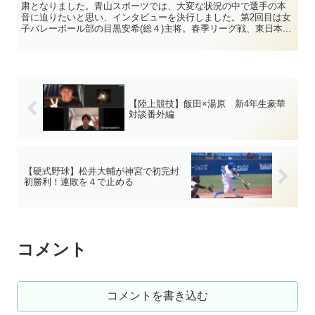
粛となりました。青山スポーツでは、大変な状況の中で選手の本
音に迫りたいと思い、インタビューを決行しました。第2回目は女
子バレーボール部の目黒安希(総４)主将。春季リーグ戦、東日本...
【陸上競技】飯田×湯原 新4年生豪華
対談番外編
【硬式野球】松井大輔が神宮で初完封
初勝利！連敗を４で止める
コメント
コメントを書き込む