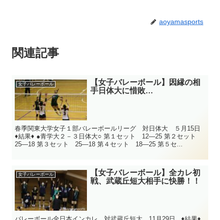
aoyamasports
関連記事
【女子バレーボール】因縁の相
女子バレーボール
手日体大に惜敗…
春季関東大学女子１部バレーボールリーグ 対日体大 ５月15日
♦結果♦ ●青学大２－３日体大○ 第１セット 12―25 第２セット
25―18 第３セット 25―18 第４セット 18―25 第５セ...
【女子バレーボール】全カレ初
女子バレーボール
戦、武蔵丘短大相手に快勝！！
バレーボール全日本インカレ 対武蔵丘短大 11月29日 ♦結果♦