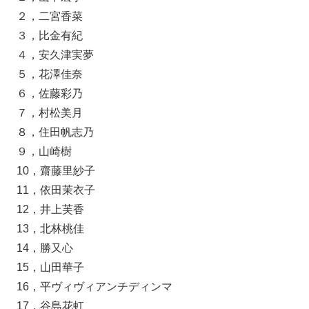
２，二宮香菜
３，比金有紀
４，安久津実夢
５，花澤佳奈
６，佐藤彩乃
７，村松美月
８，住田帆志乃
９，山崎樹
10，齋藤里紗子
11，依田茉衣子
12，井上芙香
13，北林桃佳
14，勝又心
15，山田華子
16，平ヴィヴィアンチディンマ
17，谷島花虹