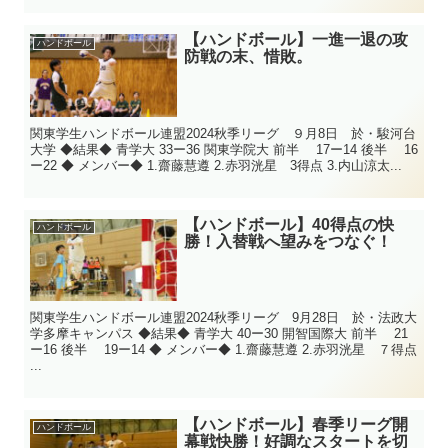
【ハンドボール】一進一退の攻
ハンドボール
防戦の末、惜敗。
関東学生ハンドボール連盟2024秋季リーグ ９月8日 於・駿河台
大学 ◆結果◆ 青学大 33ー36 関東学院大 前半 17ー14 後半 16
ー22 ◆ メンバー◆ 1.齋藤慧遵 2.赤羽洸星 3得点 3.内山涼太...
【ハンドボール】40得点の快
ハンドボール
勝！入替戦へ望みをつなぐ！
関東学生ハンドボール連盟2024秋季リーグ 9月28日 於・法政大
学多摩キャンパス ◆結果◆ 青学大 40ー30 開智国際大 前半 21
ー16 後半 19ー14 ◆ メンバー◆ 1.齋藤慧遵 2.赤羽洸星 ７得点
...
【ハンドボール】春季リーグ開
ハンドボール
幕戦快勝！好調なスタートを切