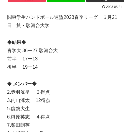
2023.05.21
関東学生ハンドボール連盟2023春季リーグ ５月21
日 於・駿河台大学
◆結果◆
青学大 36ー27 駿河台大
前半 17ー13
後半 19ー14
◆
メンバー◆
2.赤羽洸星 ３得点
3.内山涼太 12得点
5.能勢大生
6.榊原英志 ４得点
7.柴田朗英