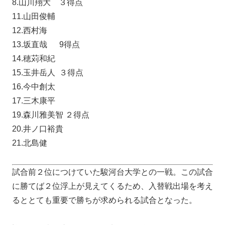
8.山川翔大
３
得点
11.山田俊輔
12.西村海
13.坂直哉 9得点
14.穂苅和紀
15.玉井岳人
３
得点
16.今中創太
17.三木康平
19.森川雅美智 ２得点
20.井ノ口裕貴
21.北島健
試合前２位につけていた駿河台大学との一戦。この試合
に勝てば２位浮上が見えてくるため、入替戦出場を考え
るととても重要で勝ちが求められる試合となった。