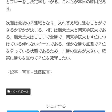
とプレーをし決定率も上がる。これらが本日の勝因だろ
う。
次週は最後の２連戦となり、入れ替え戦に進むことがで
きるか否かが決まる。相手は順天堂大と関東学院大であ
る。順天堂大はここまで全勝で、関東学院大も４位につ
けている侮れないチームである。僅かな勝ち点差で２位
を争っている状態であるため、１勝の重みが大きい。確
実に勝ちを重ねて２位を死守したい。
（記事・写真＝遠藤匠真）
ハンドボール
シェアする