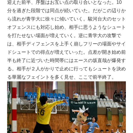
迎えた前半、序盤はお互い点の取り合いとなった。10
分を過ぎた段階では同点が続いていた。だがこの辺りか
ら流れが青学大に徐々に傾いていく。駿河台大のセット
オフェンスにも対応し始め、相手に思うようなシュート
を打たせない場面が増えていく。逆に青学大の攻撃で
は、相手ディフェンスを上手く崩しフリーの場面やサイ
ドシュートでの得点が増えていった。点差が開き始め前
半も終了に近づいた時間帯にはエースの坂直哉が爆発す
る。相手が２人がかりで止めに行ってもシュートを決め
る華麗なフェイントを多く見せ、ここで前半終了。