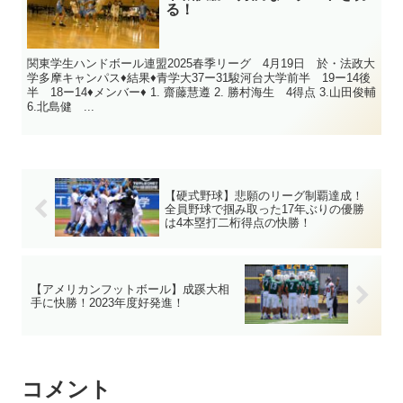
る！
関東学生ハンドボール連盟2025春季リーグ 4月19日 於・法政大
学多摩キャンパス♦結果♦青学大37ー31駿河台大学前半 19ー14後
半 18ー14♦メンバー♦ 1. 齋藤慧遵 2. 勝村海生 4得点 3.山田俊輔
6.北島健 ...
【硬式野球】悲願のリーグ制覇達成！
全員野球で掴み取った17年ぶりの優勝
は4本塁打二桁得点の快勝！
【アメリカンフットボール】成蹊大相
手に快勝！2023年度好発進！
コメント