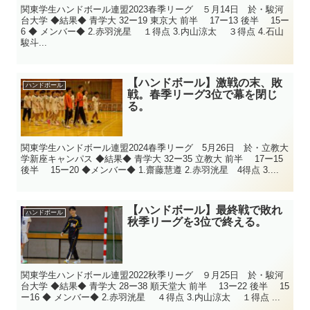
関東学生ハンドボール連盟2023春季リーグ ５月14日 於・駿河
台大学 ◆結果◆ 青学大 32ー19 東京大 前半 17ー13 後半 15ー
6 ◆ メンバー◆ 2.赤羽洸星 １得点 3.内山涼太 ３得点 4.石山
駿斗...
【ハンドボール】激戦の末、敗
ハンドボール
戦。春季リーグ3位で幕を閉じ
る。
関東学生ハンドボール連盟2024春季リーグ 5月26日 於・立教大
学新座キャンパス ◆結果◆ 青学大 32ー35 立教大 前半 17ー15
後半 15ー20 ◆メンバー◆ 1.齋藤慧遵 2.赤羽洸星 4得点 3....
【ハンドボール】最終戦で敗れ
ハンドボール
秋季リーグを3位で終える。
関東学生ハンドボール連盟2022秋季リーグ ９月25日 於・駿河
台大学 ◆結果◆ 青学大 28ー38 順天堂大 前半 13ー22 後半 15
ー16 ◆ メンバー◆ 2.赤羽洸星 ４得点 3.内山涼太 １得点 ...