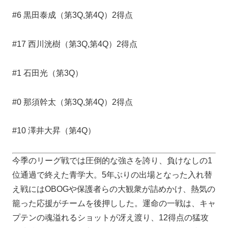
#6 黒田泰成（第3Q,第4Q）2得点
#17 西川洸樹（第3Q,第4Q）2得点
#1 石田光（第3Q）
#0 那須幹太（第3Q,第4Q）2得点
#10 澤井大昇（第4Q）
今季のリーグ戦では圧倒的な強さを誇り、負けなしの1
位通過で終えた青学大。5年ぶりの出場となった入れ替
え戦にはOBOGや保護者らの大観衆が詰めかけ、熱気の
籠った応援がチームを後押しした。運命の一戦は、キャ
プテンの魂溢れるショットが冴え渡り、12得点の猛攻