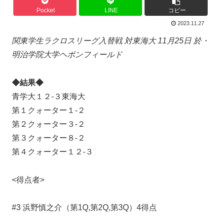
Pocket
LINE
コピー
2023.11.27
関東学生ラクロスリーグ入替戦 対東海大 11月25日 於・
明治学院大学ヘボンフィールド
◆結果◆
青学大１２-３東海大
第１クォーター１‐２
第２クォーター３-２
第３クォーター８-２
第４クォーター１２-３
<得点者>
#3 浜野慎之介（第1Q,第2Q,第3Q）4得点