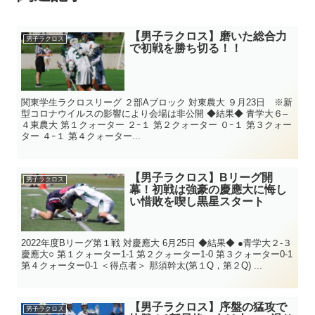
【男子ラクロス】磨いた総合力
男子ラクロス
で初戦を勝ち切る！！
関東学生ラクロスリーグ ２部Aブロック 対東農大 ９月23日 ※新
型コロナウイルスの影響により会場は非公開 ◆結果◆ 青学大６–
４東農大 第１クォーター ２ｰ１ 第２クォーター ０ｰ１ 第３クォー
ター ４ｰ１ 第４クォーター...
【男子ラクロス】Bリーグ開
男子ラクロス
幕！初戦は強豪の慶應大に悔し
い惜敗を喫し黒星スタート
2022年度Bリーグ第１戦 対慶應大 6月25日 ◆結果◆ ●青学大２-３
慶應大○ 第１クォーター1-1 第２クォーター1-0 第３クォーター0-1
第４クォーター0-1 ＜得点者＞ 那須幹太(第１Q，第２Q) ...
【男子ラクロス】序盤の猛攻で
男子ラクロス