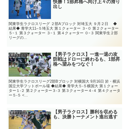
快勝！1部昇格へ向け上々の滑り
出し
関東学生ラクロスリーグ ２部Aブロック 対埼玉大 ９月２日 ◆
結果◆ 青学大11–５埼玉大 第１クォーター ３ｰ０ 第２クォーター
５ｰ１ 第３クォーター ３ｰ１ 第４クォーター ０ｰ３ 関東学生２部
リーグの...
【男子ラクロス】一進一退の攻
男子ラクロス
防戦はドローに終わるも、1部昇
格へ望みをつなぐ！
関東学生ラクロスリーグ2部Bブロック 対横国大 9月16日 於・横浜
国立大学フットボール場 ◆結果◆ 青学大５-５横国大 第１クォー
ター１-２ 第２クォーター３-３ 第３クォーター４-４ 第４クォータ
ー５-５ <...
【男子ラクロス】勝利を収める
男子ラクロス
も、決勝トーナメント進出逃す