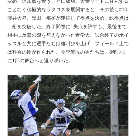
決め、追加点を奪うことに成功。大量リードに甘んずる
ことなく積極的なラクロスを展開すると、その後も#10
澤井大昇、黒田、那須が連続して得点を決め、総得点は
二桁を突破した。終了間際に1失点を許すも、最後まで
相手に反撃の隙を与えなかった青学大。試合終了のホイ
ッスルと共に選手たちは雄叫びを上げ、フィールド上で
は歓喜の輪が作られた。今季無敗の男たちは、8年ぶり
に1部の舞台へと返り咲いた。