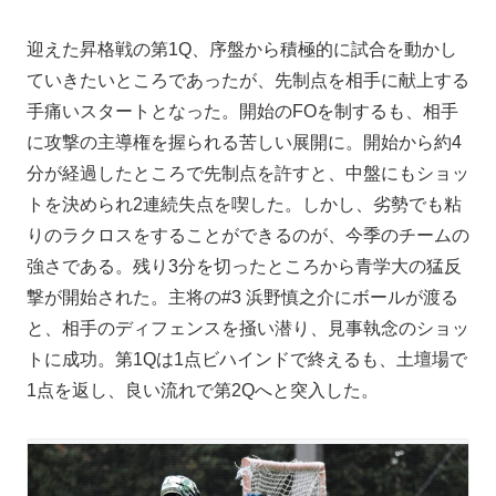
迎えた昇格戦の第1Q、序盤から積極的に試合を動かし
ていきたいところであったが、先制点を相手に献上する
手痛いスタートとなった。開始のFOを制するも、相手
に攻撃の主導権を握られる苦しい展開に。開始から約4
分が経過したところで先制点を許すと、中盤にもショッ
トを決められ2連続失点を喫した。しかし、劣勢でも粘
りのラクロスをすることができるのが、今季のチームの
強さである。残り3分を切ったところから青学大の猛反
撃が開始された。主将の#3 浜野慎之介にボールが渡る
と、相手のディフェンスを掻い潜り、見事執念のショッ
トに成功。第1Qは1点ビハインドで終えるも、土壇場で
1点を返し、良い流れで第2Qへと突入した。