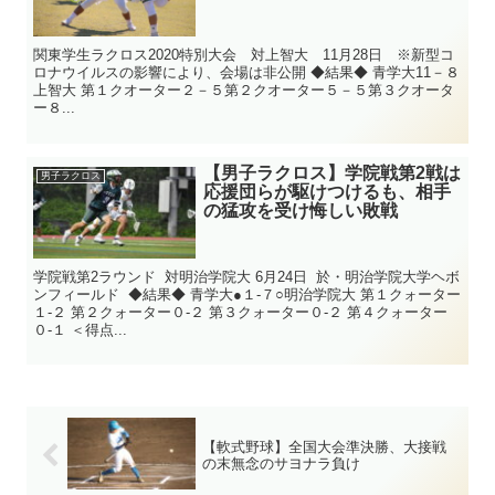
関東学生ラクロス2020特別大会 対上智大 11月28日 ※新型コ
ロナウイルスの影響により、会場は非公開 ◆結果◆ 青学大11－８
上智大 第１クオーター２－５第２クオーター５－５第３クオータ
ー８...
【男子ラクロス】学院戦第2戦は
男子ラクロス
応援団らが駆けつけるも、相手
の猛攻を受け悔しい敗戦
学院戦第2ラウンド 対明治学院大 6月24日 於・明治学院大学ヘボ
ンフィールド ◆結果◆ 青学大●１-７○明治学院大 第１クォーター
１‐２ 第２クォーター０-２ 第３クォーター０-２ 第４クォーター
０-１ ＜得点...
【軟式野球】全国大会準決勝、大接戦
の末無念のサヨナラ負け