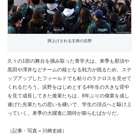
胴上げされる主将の浜野
久々の1部の舞台を掴み取った青学大は、来季も那須や
黒田や澤井などチームの核となる戦力が残るため、ステ
ップアップしたフィールドでも粘りのラクロスを見せて
くれるだろう。浜野をはじめとする4年生の大きな背中
を見て成長してきた後輩たちは、8年ぶりの偉業を成し
遂げた先輩たちの思いを継いで、学生の頂点へと駆け上
っていく。来季の大躍進に期待が膨らむばかりだ。
（記事・写真＝川﨑史緒）