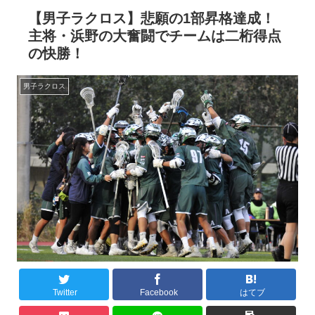
【男子ラクロス】悲願の1部昇格達成！
主将・浜野の大奮闘でチームは二桁得点
の快勝！
男子ラクロス
Twitter
Facebook
はてブ