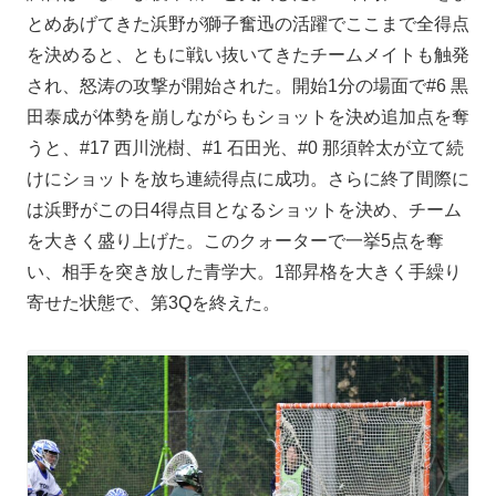
とめあげてきた浜野が獅子奮迅の活躍でここまで全得点
を決めると、ともに戦い抜いてきたチームメイトも触発
され、怒涛の攻撃が開始された。開始1分の場面で#6 黒
田泰成が体勢を崩しながらもショットを決め追加点を奪
うと、#17 西川洸樹、#1 石田光、#0 那須幹太が立て続
けにショットを放ち連続得点に成功。さらに終了間際に
は浜野がこの日4得点目となるショットを決め、チーム
を大きく盛り上げた。このクォーターで一挙5点を奪
い、相手を突き放した青学大。1部昇格を大きく手繰り
寄せた状態で、第3Qを終えた。