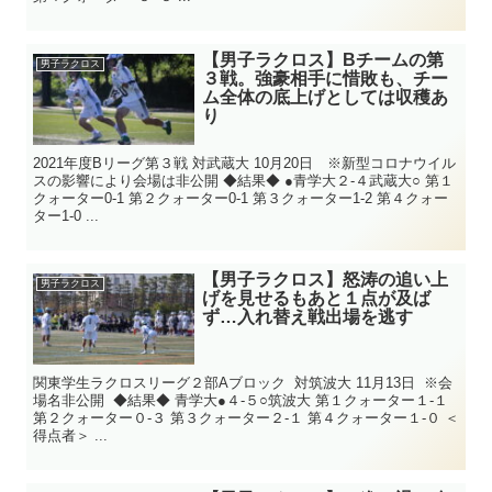
【男子ラクロス】Bチームの第
男子ラクロス
３戦。強豪相手に惜敗も、チー
ム全体の底上げとしては収穫あ
り
2021年度Bリーグ第３戦 対武蔵大 10月20日 ※新型コロナウイル
スの影響により会場は非公開 ◆結果◆ ●青学大２-４武蔵大○ 第１
クォーター0-1 第２クォーター0-1 第３クォーター1-2 第４クォー
ター1-0 ...
【男子ラクロス】怒涛の追い上
男子ラクロス
げを見せるもあと１点が及ば
ず…入れ替え戦出場を逃す
関東学生ラクロスリーグ２部Aブロック 対筑波大 11月13日 ※会
場名非公開 ◆結果◆ 青学大●４-５○筑波大 第１クォーター１-１
第２クォーター０-３ 第３クォーター２-１ 第４クォーター１-０ ＜
得点者＞ ...