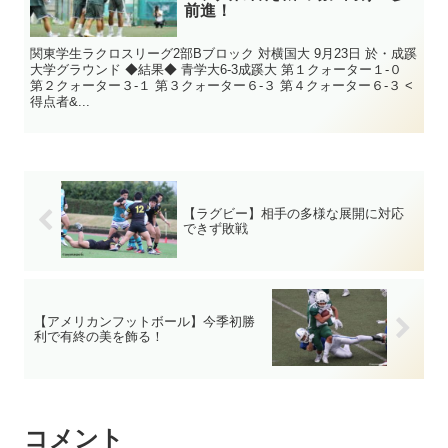
前進！
関東学生ラクロスリーグ2部Bブロック 対横国大 9月23日 於・成蹊
大学グラウンド ◆結果◆ 青学大6-3成蹊大 第１クォーター１-０
第２クォーター３-１ 第３クォーター６-３ 第４クォーター６-３ <
得点者&...
【ラグビー】相手の多様な展開に対応
できず敗戦
【アメリカンフットボール】今季初勝
利で有終の美を飾る！
コメント