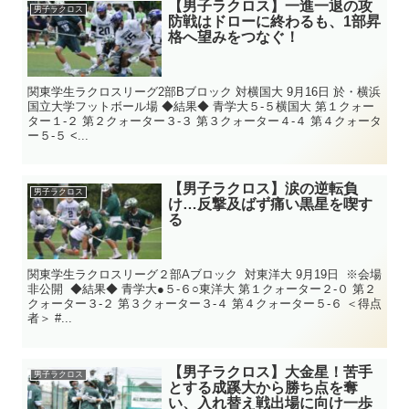
【男子ラクロス】一進一退の攻
男子ラクロス
防戦はドローに終わるも、1部昇
格へ望みをつなぐ！
関東学生ラクロスリーグ2部Bブロック 対横国大 9月16日 於・横浜
国立大学フットボール場 ◆結果◆ 青学大５-５横国大 第１クォー
ター１-２ 第２クォーター３-３ 第３クォーター４-４ 第４クォータ
ー５-５ <...
【男子ラクロス】涙の逆転負
男子ラクロス
け…反撃及ばず痛い黒星を喫す
る
関東学生ラクロスリーグ２部Aブロック 対東洋大 9月19日 ※会場
非公開 ◆結果◆ 青学大●５-６○東洋大 第１クォーター２‐０ 第２
クォーター３-２ 第３クォーター３-４ 第４クォーター５-６ ＜得点
者＞ #...
【男子ラクロス】大金星！苦手
男子ラクロス
とする成蹊大から勝ち点を奪
い、入れ替え戦出場に向け一歩