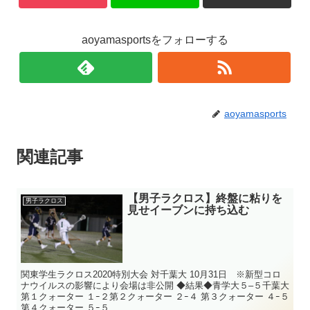
aoyamasportsをフォローする
aoyamasports
関連記事
【男子ラクロス】終盤に粘りを
男子ラクロス
見せイーブンに持ち込む
関東学生ラクロス2020特別大会 対千葉大 10月31日 ※新型コロ
ナウイルスの影響により会場は非公開 ◆結果◆青学大５–５千葉大
第１クォーター １ｰ２第２クォーター ２ｰ４ 第３クォーター ４ｰ５
第４クォーター ５ｰ５ ...