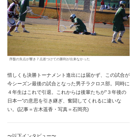
序盤の失点が響き７点差つけての勝利が出来なかった
惜しくも決勝トーナメント進出には届かず、この試合が
今シーズン最後の試合となった男子ラクロス部。同時に
４年生はこれで引退。これからは後輩たちが“３年後の
日本一“の意思を引き継ぎ、奮闘してくれるに違いな
い。(記事＝古木遥香・写真＝石岡亮)
〜以下インタビュー〜