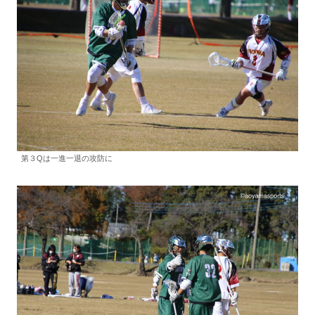
第３Qは一進一退の攻防に