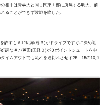
勝の相手は青学大と同じ関東１部に所属する明大。前
逃れることができず敗戦を喫した。
を許すも＃12広瀬(総３)がドライブですぐに決め返
好調な＃77芦田(国経３)が３ポイントシュートを中
イムアウトでも流れを途切れさせず25－15の10点