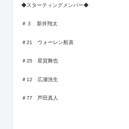
◆スターティングメンバー◆
＃３ 新井翔太
＃21 ウォーレン航喜
＃25 星賀舞也
＃12 広瀬洸生
＃77 芦田真人