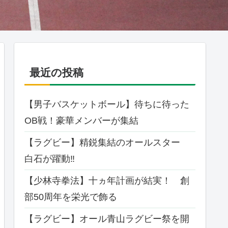
最近の投稿
【男子バスケットボール】待ちに待った
OB戦！豪華メンバーが集結
【ラグビー】精鋭集結のオールスター
白石が躍動‼
【少林寺拳法】十ヵ年計画が結実！ 創
部50周年を栄光で飾る
【ラグビー】オール⻘⼭ラグビー祭を開