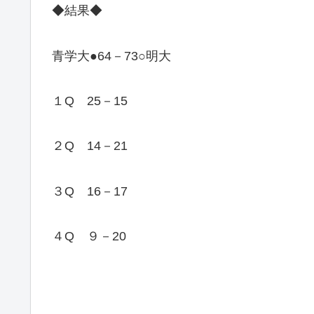
◆結果◆
青学大●64－73○明大
１Q 25－15
２Q 14－21
３Q 16－17
４Q ９－20